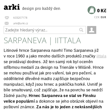
0 Kč
CZK
EUR
603207178
arki@arki.cz
SARPANEVA | IITTALA
Litinové hrnce Sarpaneva navrhl Timo Sarpaneva již
v roce 1960 a jako mnoho dalších produktů značky
iittala
se prodávají dodnes. Již ten samý rok byl oceněn
stříbrnou medailí za design na Trienále v Miláně. Hrnce
se mohou používat jak pro vaření, tak pro pečení, a
oddělitelné dřevěné madlo zajišťuje bezpečnou
manipulaci, když jsou hrnec a poklička horké. Uvnitř je
bíle smaltovaný, což zajišťuje, že na povrchu se nedrží
žádné pachy.
Hrnec Sarpaneva se stal ve Finsku
velice populární
a dokonce se jeho obrázek objevil na
poštovní známce.
Za nás je to jeden z nekrásnějších