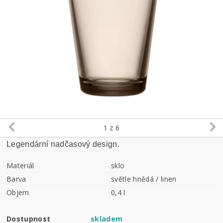
1
z 6
Legendární nadčasový design.
Materiál
sklo
Barva
světle hnědá / linen
Objem
0,4 l
Dostupnost
skladem