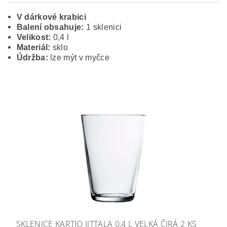
V dárkové krabici
Balení obsahuje:
1 sklenici
Velikost:
0,4 l
Materiál:
sklo
Údržba:
lze mýt v myčce
SKLENICE KARTIO IITTALA 0,4 L VELKÁ ČIRÁ 2 KS