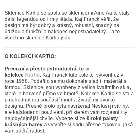
Sklenice Kartio se spolu se sklenicemi Aino Aalto staly
další legendou od firmy iittala. Kaj Franck věřil, že
design má být dobrý a krásný, robustní, snadný na
údržbu a funkční a nakonec nepostradatelný... a to
všechno sklenice Kartio jsou.
O KOLEKCI KARTIO:
Precizní a přesto jednoduchá, to je
kolekce
Kartio
.
Kaj Franck tuto kolekci vytvořil už v
roce 1958. Podařilo se mu dokonale sladit materiál s
formou. Sklenice jsou vyrobeny z velice kvalitního skla,
které je barvené přímo ve hmotě. Kolekce Kartio se stala
plnohodnotnou součástí mnoha životů milovníků
designu. Přesně proto byla navržena! Nesluší jí vitríny,
ale každodenní používání, při kterém vám rozjasní i ty
nejobyčejnější chvíle. Vyberte si ze
široké palety
krásných barev
a vytvořte si sadu přesně takovou, jaká
vám udělá radost.