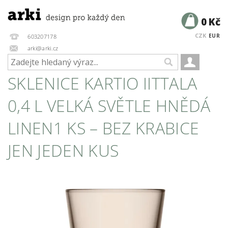
0 Kč
CZK
EUR
603207178
arki@arki.cz
SKLENICE KARTIO IITTALA
0,4 L VELKÁ SVĚTLE HNĚDÁ
LINEN1 KS – BEZ KRABICE
JEN JEDEN KUS