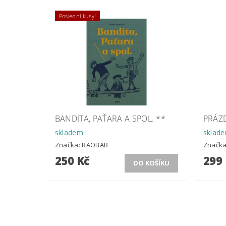
Poslední kusy!
BANDITA, PAŤARA A SPOL. **
PRÁZ
skladem
sklad
Značka:
BAOBAB
Značk
250 Kč
299