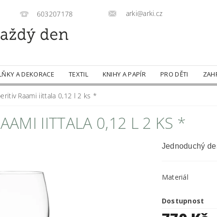
arki@arki.cz
603207178
LŇKY A DEKORACE
TEXTIL
KNIHY A PAPÍR
PRO DĚTI
ZAH
ritiv Raami iittala 0,12 l 2 ks *
AMI IITTALA 0,12 L 2 KS *
Jednoduchý des
Materiál
Dostupnost