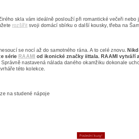
čirého skla vám ideálně poslouží při romantické večeři nebo 
můžete
rozšířit
svoji domácí sbírku o další kousky, třeba na Ša
esoucí se nocí až do samotného rána. A to celé znovu.
Nikd
ze série
RAAMI
od ikonické značky iittala. RAAMI vytváří
ři. Správně nastavená nálada daného okamžiku dokonale ucho
vrháře této kolekce.
uze na studené nápoje
Poslední kusy!