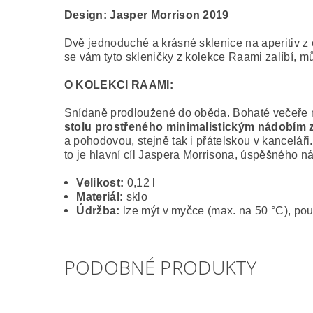
Design:
Jasper Morrison 2019
Dvě jednoduché a krásné sklenice na aperitiv z 
se vám tyto skleničky z kolekce Raami zalíbí, 
O KOLEKCI RAAMI:
Snídaně prodloužené do oběda. Bohaté večeře n
stolu
prostřeného
minimalistickým nádobím 
a pohodovou, stejně tak i přátelskou v kancelá
to je hlavní cíl Jaspera Morrisona, úspěšného ná
Velikost:
0,12 l
Materiál:
sklo
Údržba:
lze mýt v myčce (max. na 50 °C), po
PODOBNÉ PRODUKTY