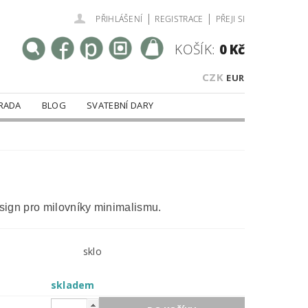
|
|
PŘIHLÁŠENÍ
REGISTRACE
PŘEJI SI
KOŠÍK:
0 Kč
CZK
EUR
RADA
BLOG
SVATEBNÍ DARY
ign pro milovníky minimalismu.
sklo
skladem