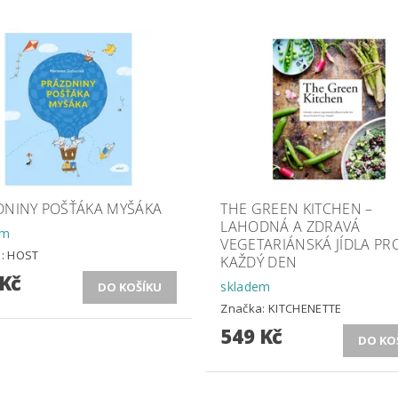
DNINY POŠŤÁKA MYŠÁKA
THE GREEN KITCHEN –
LAHODNÁ A ZDRAVÁ
em
VEGETARIÁNSKÁ JÍDLA PR
a:
HOST
KAŽDÝ DEN
 Kč
skladem
Značka:
KITCHENETTE
549 Kč