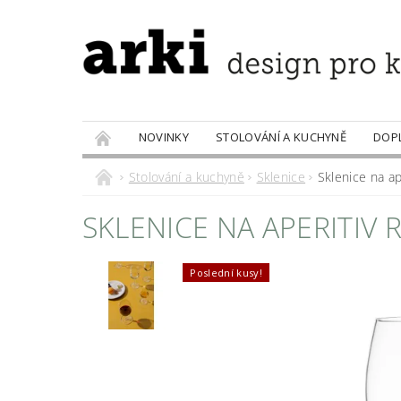
NOVINKY
STOLOVÁNÍ A KUCHYNĚ
DOP
PRODÁVANÉ ZNAČKY
DOBROTY
Stolování a kuchyně
Sklenice
Sklenice na ape
SKLENICE NA APERITIV RA
Poslední kusy!