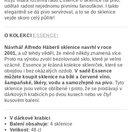
Když iittala rozšířila řadu Essence o sklenice na pivo,
udělali radost nejednomu pivnímu fanouškovi. I takto
elegantně se dá pivo servírovat, a to se do sklenice
vejde skoro celý půllitr!
O KOLEKCI
ESSENCE
:
Návrhář Alfredo Häberli sklenice navrhl v roce
2001,
a už tehdy věděl, že méně někdy znamená více.
Proto na výrobu zvolil bezolovnaté sklo, které je velmi
vzácné. Essence je krásná kolekce skleniček, které se
obejdou i bez okázalých ozdob.
V sadě Essence
můžete koupit sklenice na bílé a červené víno,
šampaňské, likéry, vodu a samozřejmě na pivo.
Tyto
sklenice jsou velice oblíbené i proto, že se prodávají v
dárkových krabicích po dvou kusech nebo ve čtyř
kusovém balení.
V dárkové krabici
Balení obsahuje:
4 sklenice
Velikost:
48 cl