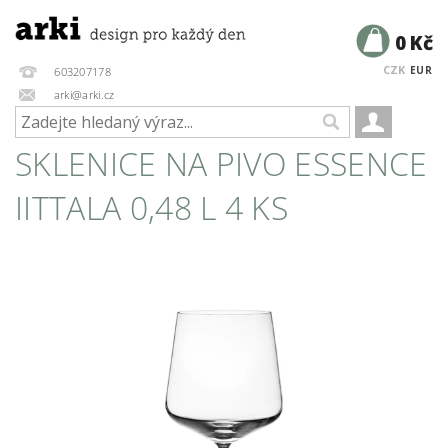
0 Kč
CZK
EUR
603207178
arki@arki.cz
SKLENICE NA PIVO ESSENCE
IITTALA 0,48 L 4 KS