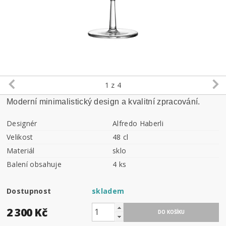
1
z 4
Moderní minimalistický design a kvalitní zpracování.
Designér
Alfredo Haberli
Velikost
48 cl
Materiál
sklo
Balení obsahuje
4 ks
Dostupnost
skladem
2 300 Kč