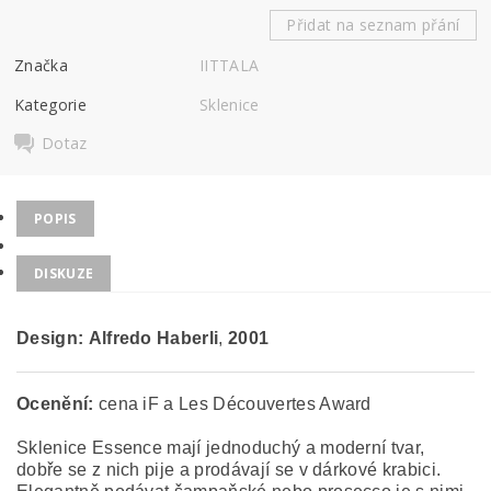
Přidat na seznam přání
Značka
IITTALA
Kategorie
Sklenice
Dotaz
POPIS
DISKUZE
Design:
Alfredo
Haberli
,
2001
Ocenění:
cena iF a Les Découvertes Award
Sklenice Essence mají jednoduchý a moderní tvar,
dobře se z nich pije a prodávají se v dárkové krabici.