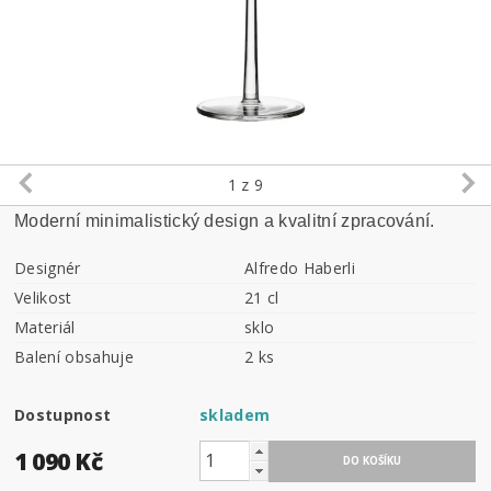
1
z 9
Moderní minimalistický design a kvalitní zpracování.
Designér
Alfredo Haberli
Velikost
21 cl
Materiál
sklo
Balení obsahuje
2 ks
Dostupnost
skladem
1 090 Kč