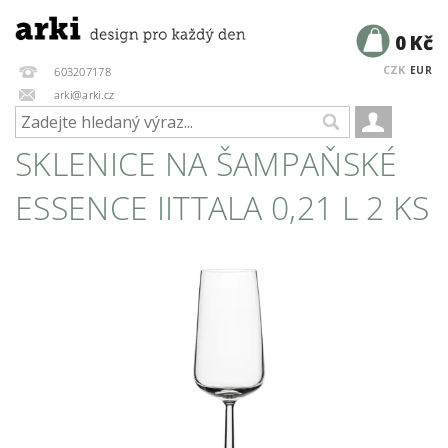
0 Kč
CZK
EUR
603207178
arki@arki.cz
SKLENICE NA ŠAMPAŇSKÉ
ESSENCE IITTALA 0,21 L 2 KS