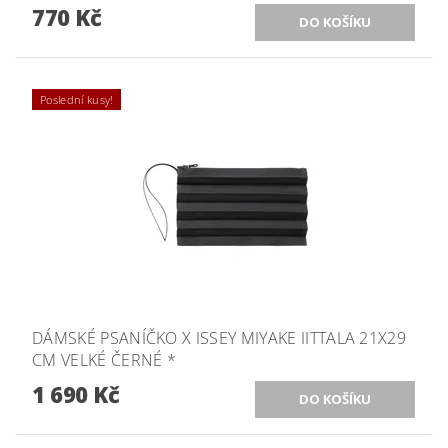
770 Kč
Poslední kusy!
DÁMSKÉ PSANÍČKO X ISSEY MIYAKE IITTALA 21X29
CM VELKÉ ČERNÉ *
1 690 Kč