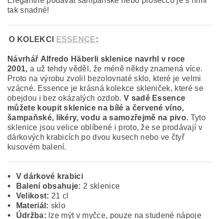
Elegantně podávat šampaňské nebo prosecco je s nimi
tak snadné!
O KOLEKCI
ESSENCE
:
Návrhář Alfredo Häberli sklenice navrhl v roce
2001,
a už tehdy věděl, že méně někdy znamená více.
Proto na výrobu zvolil bezolovnaté sklo, které je velmi
vzácné. Essence je krásná kolekce skleniček, které se
obejdou i bez okázalých ozdob.
V sadě Essence
můžete koupit sklenice na bílé a červené víno,
šampaňské, likéry, vodu a samozřejmě na pivo.
Tyto
sklenice jsou velice oblíbené i proto, že se prodávají v
dárkových krabicích po dvou kusech nebo ve čtyř
kusovém balení.
V dárkové krabici
Balení obsahuje:
2 sklenice
Velikost:
21 cl
Materiál:
sklo
Údržba:
lze mýt v myčce, pouze na studené nápoje