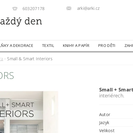
arki@arki.cz
603207178
LŇKY A DEKORACE
TEXTIL
KNIHY A PAPÍR
PRO DĚTI
ZAH
ra
Small & Smart Interiors
ORS
Small + Smart
interiérech.
Autor
Jazyk
Velikost