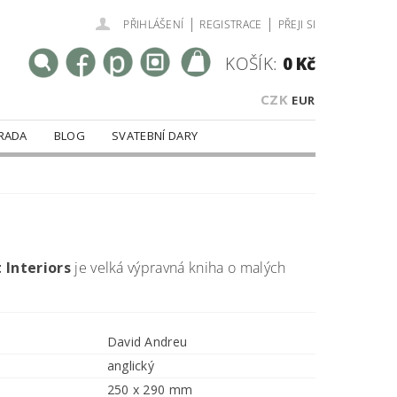
|
|
PŘIHLÁŠENÍ
REGISTRACE
PŘEJI SI
KOŠÍK:
0 Kč
CZK
EUR
RADA
BLOG
SVATEBNÍ DARY
 Interiors
je velká výpravná kniha o malých
David Andreu
anglický
250 x 290 mm