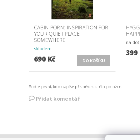
CABIN PORN: INSPIRATION FOR
HYGGE
YOUR QUIET PLACE
HAPP
SOMEWHERE
na dot
skladem
399
690 Kč
Buďte první, kdo napíše příspěvek k této položce.
Přidat komentář