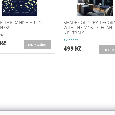
: THE DANISH ART OF
SHADES OF GREY: DECOR
INESS
WITH THE MOST ELEGANT
NEUTRALS
az
skladem
 Kč
499 Kč