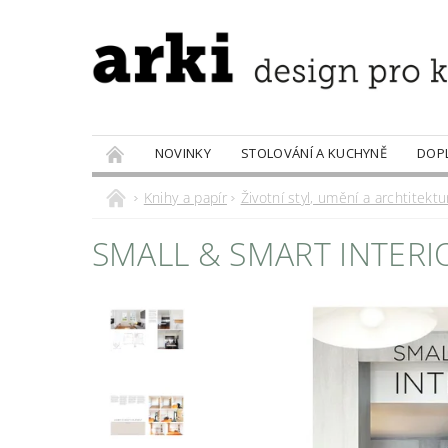
NOVINKY
STOLOVÁNÍ A KUCHYNĚ
DOP
PRODÁVANÉ ZNAČKY
DOBROTY
Knihy a papír
Životní styl, umění a archtitektu
SMALL & SMART INTERI