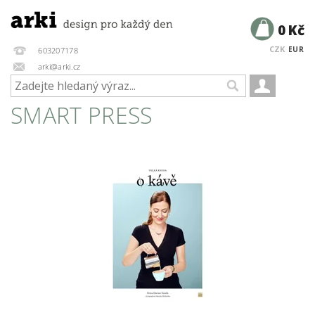
0 Kč
CZK
EUR
603207178
arki@arki.cz
SMART PRESS