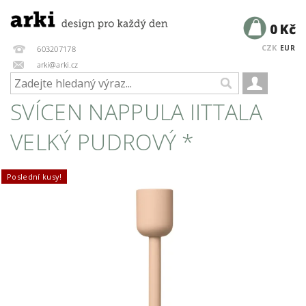
0 Kč
CZK
EUR
603207178
arki@arki.cz
SVÍCEN NAPPULA IITTALA
VELKÝ PUDROVÝ *
Poslední kusy!