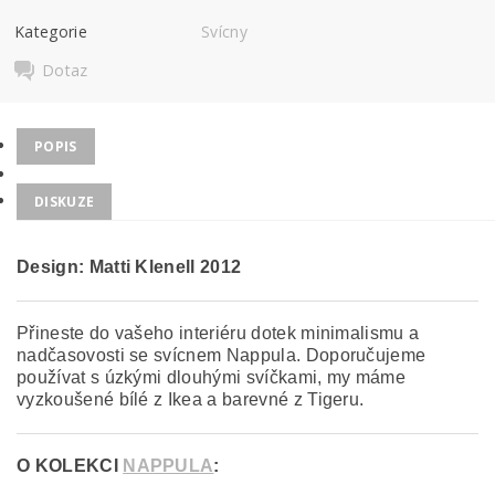
Kategorie
Svícny
Dotaz
POPIS
DISKUZE
Design: Matti Klenell
2012
Přineste do vašeho interiéru dotek minimalismu a
nadčasovosti se svícnem Nappula. Doporučujeme
používat s úzkými dlouhými svíčkami, my máme
vyzkoušené bílé z Ikea a barevné z Tigeru.
O KOLEKCI
NAPPULA
: