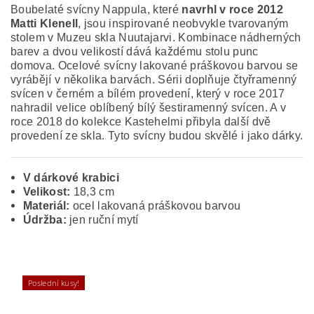
Boubelaté svícny Nappula, které
navrhl v roce 2012
Matti Klenell
, jsou inspirované neobvykle tvarovaným
stolem v Muzeu skla Nuutajarvi. Kombinace nádherných
barev a dvou velikostí dává každému stolu punc
domova. Ocelové svícny lakované práškovou barvou se
vyrábějí v několika barvách. Sérii doplňuje čtyřramenný
svícen v černém a bílém provedení, který v roce 2017
nahradil velice oblíbený bílý šestiramenný svícen. A v
roce 2018 do kolekce Kastehelmi přibyla další dvě
provedení ze skla. Tyto svícny budou skvělé i jako dárky.
V dárkové krabici
Velikost:
18,3 cm
Materiál:
ocel lakovaná práškovou barvou
Údržba:
jen ruční mytí
Poslední kusy!