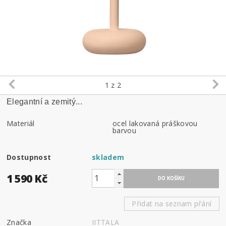
1
z 2
Elegantní a zemitý...
Materiál
ocel lakovaná práškovou
barvou
Dostupnost
skladem
1 590 Kč
Přidat na seznam přání
Značka
IITTALA