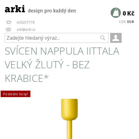
0 Kč
CZK
EUR
603207178
arki@arki.cz
SVÍCEN NAPPULA IITTALA
VELKÝ ŽLUTÝ - BEZ
KRABICE*
Poslední kusy!