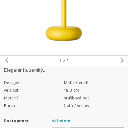
1
z 3
Elegantní a zemitý...
Designér
Matti Klenell
Velikost
18,3 cm
Materiál
prášková ocel
Barva
žlutá / yellow
Dostupnost
skladem