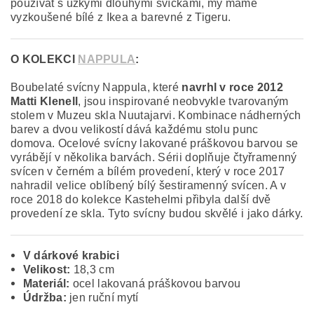
používat s úzkými dlouhými svíčkami, my máme
vyzkoušené bílé z Ikea a barevné z Tigeru.
O KOLEKCI
NAPPULA
:
Boubelaté svícny Nappula, které
navrhl v roce 2012
Matti Klenell
, jsou inspirované neobvykle tvarovaným
stolem v Muzeu skla Nuutajarvi. Kombinace nádherných
barev a dvou velikostí dává každému stolu punc
domova. Ocelové svícny lakované práškovou barvou se
vyrábějí v několika barvách. Sérii doplňuje čtyřramenný
svícen v černém a bílém provedení, který v roce 2017
nahradil velice oblíbený bílý šestiramenný svícen. A v
roce 2018 do kolekce Kastehelmi přibyla další dvě
provedení ze skla. Tyto svícny budou skvělé i jako dárky.
V dárkové krabici
Velikost:
18,3 cm
Materiál:
ocel lakovaná práškovou barvou
Údržba:
jen ruční mytí