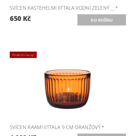
SVÍCEN KASTEHELMI IITTALA VODNÍ ZELENÝ __*
650 Kč
Poslední kusy!
SVÍCEN RAAMI IITTALA 9 CM ORANŽOVÝ *