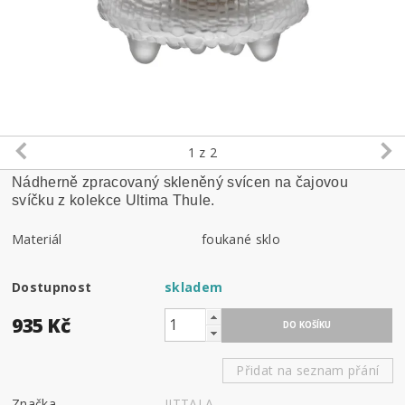
1
z 2
Nádherně zpracovaný skleněný svícen na čajovou
svíčku z kolekce Ultima Thule.
Materiál
foukané sklo
Dostupnost
skladem
935 Kč
Přidat na seznam přání
Značka
IITTALA