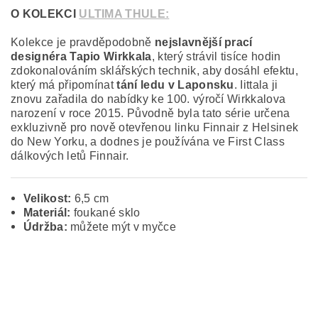
O KOLEKCI
ULTIMA THULE:
Kolekce je pravděpodobně
nejslavnější prací
designéra Tapio Wirkkala
, který strávil tisíce hodin
zdokonalováním sklářských technik, aby dosáhl efektu,
který má připomínat
tání ledu v Laponsku
. Iittala ji
znovu zařadila do nabídky ke 100. výročí Wirkkalova
narození v roce 2015. Původně byla tato série určena
exkluzivně pro nově otevřenou linku Finnair z Helsinek
do New Yorku, a dodnes je používána ve First Class
dálkových letů Finnair.
Velikost:
6,5 cm
Materiál:
foukané sklo
Údržba:
můžete mýt v myčce