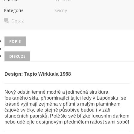
Kategorie
Svícny
Dotaz
POPIS
DISKUZE
Design: Tapio Wirkkala 1968
Nový odstín temně modré a jedinečná struktura
foukaného skla, připomínající tající ledy v Laponsku, se
krásně vyjímají zejména v přítmí s malým plamínkem
čajové svíčky, ale stejně působivé budou i v záři
slunečních paprsků. Potěšte své blízké luxusním dárkem
nebo udělejte designovým předmětem radost sami sobě!