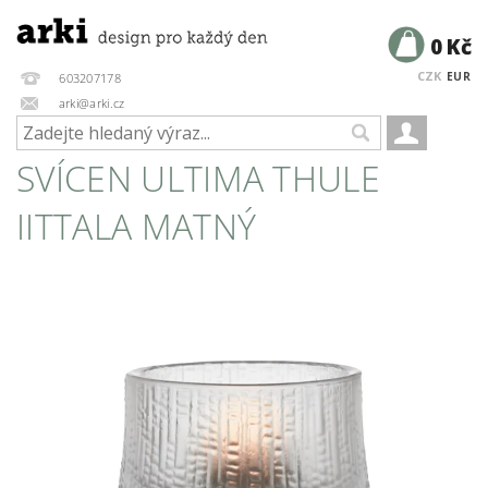
0 Kč
CZK
EUR
603207178
arki@arki.cz
SVÍCEN ULTIMA THULE
IITTALA MATNÝ