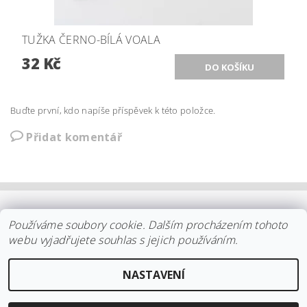
TUŽKA ČERNO-BÍLÁ VOALA
32 Kč
Buďte první, kdo napíše příspěvek k této položce.
Přidat komentář
OBCHODNÍ PODMÍNKY
|
PLATBA
|
DOPRAVA
|
KOLEKCE IITTALA
Používáme soubory cookie. Dalším procházením tohoto
|
KOLEKCE STELTON
|
DISTRIBUCE IITTALA
|
REKLAMACE/ODSTOUPENÍ
|
VŠE O NÁKUPU
|
KDO JSME
|
webu vyjadřujete souhlas s jejich používáním.
KONTAKT
NASTAVENÍ
2026 ©
arki.cz
, všechna práva vyhrazena