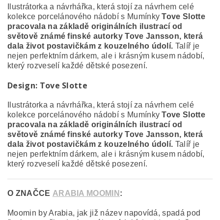
Ilustrátorka a návrhářka, která stojí za návrhem celé
kolekce porcelánového nádobí s Mumínky
Tove Slotte
pracovala na základě originálních ilustrací od
světově známé finské autorky Tove Jansson, která
dala život postavičkám z kouzelného údolí.
Talíř je
nejen perfektním dárkem, ale i krásným kusem nádobí,
který rozveselí každé dětské posezení.
Design:
Tove Slotte
Ilustrátorka a návrhářka, která stojí za návrhem celé
kolekce porcelánového nádobí s Mumínky
Tove Slotte
pracovala na základě originálních ilustrací od
světově známé finské autorky Tove Jansson, která
dala život postavičkám z kouzelného údolí.
Talíř je
nejen perfektním dárkem, ale i krásným kusem nádobí,
který rozveselí každé dětské posezení.
O ZNAČCE
ARABIA MOOMIN
:
Moomin by Arabia, jak již název napovídá, spadá pod