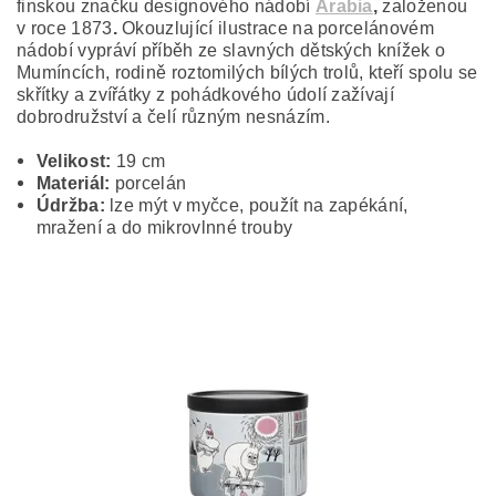
finskou značku designového nádobí
Arabia
,
založenou
v roce 1873
.
Okouzlující ilustrace na porcelánovém
nádobí vypráví příběh ze slavných dětských knížek o
Mumíncích, rodině roztomilých bílých trolů, kteří spolu se
skřítky a zvířátky z pohádkového údolí zažívají
dobrodružství a čelí různým nesnázím.
Velikost:
19 cm
Materiál:
porcelán
Údržba:
lze mýt v myčce, použít na zapékání,
mražení a do mikrovlnné trouby