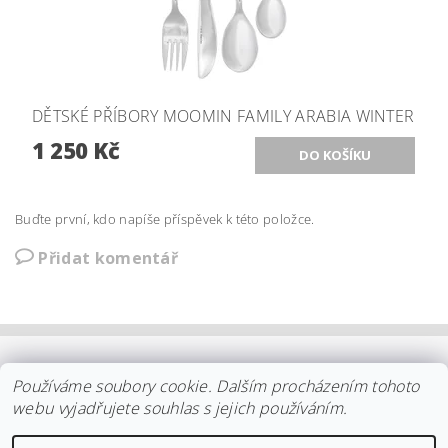
DĚTSKÉ PŘÍBORY MOOMIN FAMILY ARABIA WINTER
1 250 Kč
Buďte první, kdo napíše příspěvek k této položce.
Přidat komentář
OBCHODNÍ PODMÍNKY
|
PLATBA
|
DOPRAVA
|
KOLEKCE IITTALA
Používáme soubory cookie. Dalším procházením tohoto
|
KOLEKCE STELTON
|
DISTRIBUCE IITTALA
|
REKLAMACE/ODSTOUPENÍ
|
VŠE O NÁKUPU
|
KDO JSME
|
webu vyjadřujete souhlas s jejich používáním.
KONTAKT