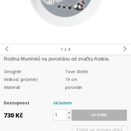
1
z 4
Rodina Mumínků na porcelánu od značky Arabia.
Designér
Tove Slotte
Velikost (průměr)
19 cm
Materiál
porcelán
Dostupnost
skladem
730 Kč
Přidat na seznam přání