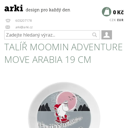
0 Kč
CZK
EUR
603207178
arki@arki.cz
TALÍŘ MOOMIN ADVENTURE
MOVE ARABIA 19 CM