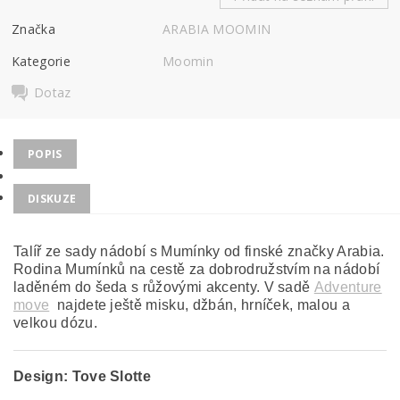
Značka
ARABIA MOOMIN
Kategorie
Moomin
Dotaz
POPIS
DISKUZE
Talíř ze sady nádobí s Mumínky od finské značky Arabia.
Rodina Mumínků na cestě za dobrodružstvím na nádobí
laděném do šeda s růžovými akcenty. V sadě
Adventure
move
najdete ještě misku, džbán, hrníček, malou a
velkou dózu.
Design:
Tove Slotte