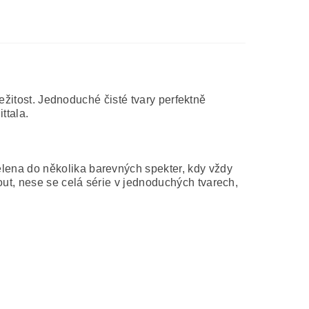
ležitost. Jednoduché čisté tvary perfektně
ttala.
ělena do několika barevných spekter, kdy vždy
ut, nese se celá série v jednoduchých tvarech,