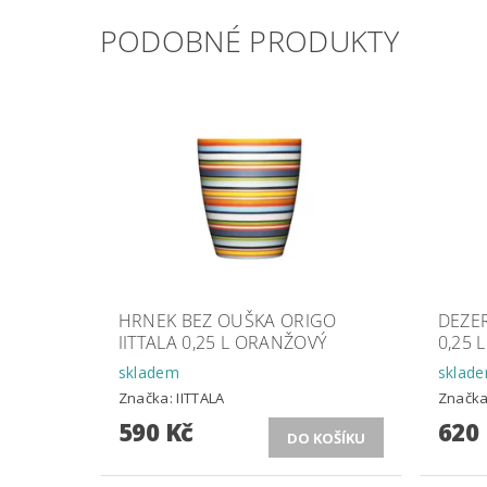
PODOBNÉ PRODUKTY
HRNEK BEZ OUŠKA ORIGO
DEZER
IITTALA 0,25 L ORANŽOVÝ
0,25 
skladem
sklad
Značka:
IITTALA
Značk
590 Kč
620