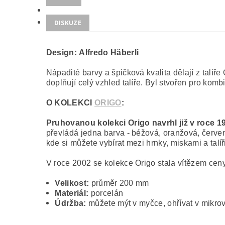
DISKUZE
Design: Alfredo Häberli
Nápadité barvy a špičková kvalita dělají z talíře
doplňují celý vzhled talíře. Byl stvořen pro komb
O KOLEKCI
ORIGO
:
Pruhovanou kolekci Origo navrhl již v roce 1
převládá jedna barva - béžová, oranžová, červe
kde si můžete vybírat mezi hrnky, miskami a talíř
V roce 2002 se kolekce Origo stala vítězem cen
Velikost:
průměr 200 mm
Materiál:
porcelán
Údržba:
můžete mýt v myčce, ohřívat v mikrov