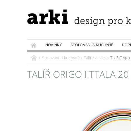
NOVINKY
STOLOVÁNÍ A KUCHYNĚ
DOP
PRODÁVANÉ ZNAČKY
DOBROTY
Stolování a kuchyně
Talíře a tácy
Talíř Origo
TALÍŘ ORIGO IITTALA 