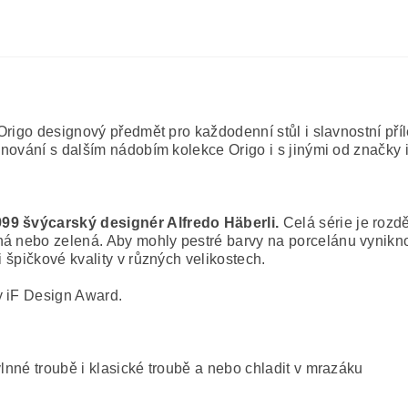
 Origo designový předmět pro každodenní stůl i slavnostní pří
inování s dalším nádobím kolekce Origo i s jinými od značky ii
999 švýcarský designér Alfredo Häberli.
Celá série je rozd
ná nebo zelená. Aby mohly pestré barvy na porcelánu vynikno
i špičkové kvality v různých velikostech.
y iF Design Award.
lnné troubě i klasické troubě a nebo chladit v mrazáku