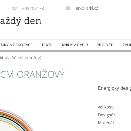
arki@arki.cz
603207178
LŇKY A DEKORACE
TEXTIL
KNIHY A PAPÍR
PRO DĚTI
ZAH
 iittala 20 cm oranžový
20 CM ORANŽOVÝ
Energický desig
Velikost
Designér
Materiál