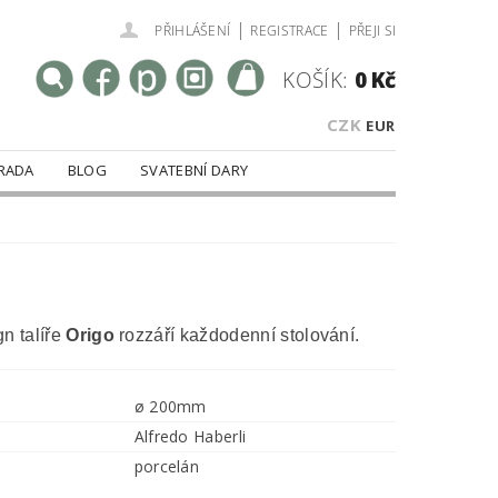
|
|
PŘIHLÁŠENÍ
REGISTRACE
PŘEJI SI
KOŠÍK:
0 Kč
CZK
EUR
RADA
BLOG
SVATEBNÍ DARY
n talíře
Origo
rozzáří každodenní stolování.
ø 200mm
Alfredo Haberli
porcelán