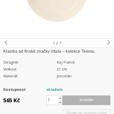
1
z 7
Klasika od finské značky iittala – kolekce Teema.
Designér
Kaj Franck
Velikost
21 cm
Materiál
porcelán
Dostupnost
skladem
565 Kč
Přidat na seznam přání