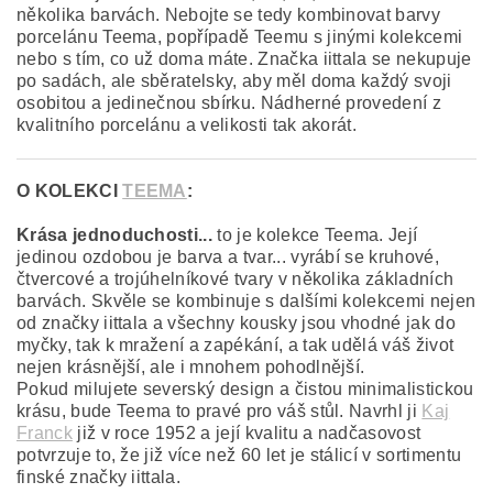
několika barvách. Nebojte se tedy kombinovat barvy
porcelánu Teema, popřípadě Teemu s jinými kolekcemi
nebo s tím, co už doma máte. Značka iittala
se nekupuje
po sadách, ale sběratelsky, aby měl doma každý svoji
osobitou a jedinečnou sbírku. Nádherné provedení z
kvalitního porcelánu a velikosti tak akorát.
O KOLEKCI
TEEMA
:
Krása jednoduchosti...
to je kolekce Teema.
Její
jedinou ozdobou je barva a tvar... vyrábí se kruhové,
čtvercové a trojúhelníkové tvary v několika základních
barvách. Skvěle se kombinuje s dalšími kolekcemi nejen
od značky iittala a všechny kousky jsou vhodné jak do
myčky, tak k mražení a zapékání, a tak udělá váš život
nejen krásnější, ale i mnohem pohodlnější.
Pokud milujete severský design a čistou minimalistickou
krásu, bude Teema to pravé pro váš stůl. Navrhl ji
Kaj
Franck
již v roce 1952 a její kvalitu a nadčasovost
potvrzuje to, že již více než 60 let je stálicí v sortimentu
finské značky iittala.