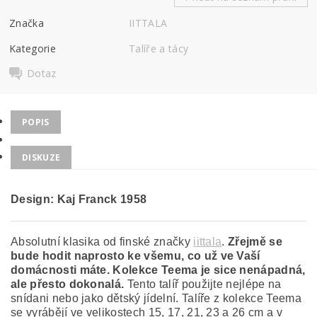
Značka
IITTALA
Kategorie
Talíře a tácy
Dotaz
POPIS
DISKUZE
Design: Kaj Franck
1958
Absolutní klasika od finské značky
iittala
.
Zřejmě se
bude hodit naprosto ke všemu, co už ve Vaší
domácnosti máte. Kolekce Teema je sice nenápadná,
ale přesto dokonalá.
Tento talíř použijte nejlépe na
snídani nebo jako dětský jídelní. Talíře z kolekce Teema
se vyrábějí ve velikostech 15, 17, 21, 23 a 26 cm a v