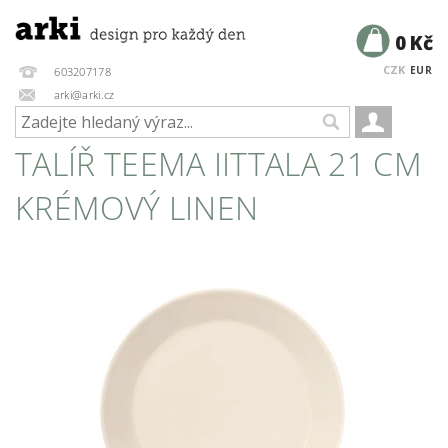
0 Kč
CZK
EUR
603207178
arki@arki.cz
TALÍŘ TEEMA IITTALA 21 CM
KRÉMOVÝ LINEN