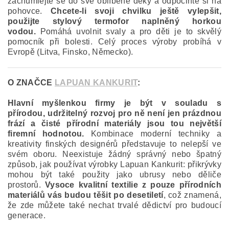
zachumlejte se do své oblíbené deky a odpočiňte si na
pohovce.
Chcete-li svoji chvilku ještě vylepšit,
použijte stylový termofor naplněný horkou
vodou.
Pomáhá uvolnit svaly a pro děti je to skvělý
pomocník při bolesti. Celý proces výroby probíhá v
Evropě (Litva, Finsko, Německo).
O ZNAČCE
LAPUAN KANKURIT
:
Hlavní myšlenkou firmy je být v souladu s
přírodou, udržitelný rozvoj pro ně není jen prázdnou
frází a čisté přírodní materiály jsou tou největší
firemní hodnotou.
Kombinace moderní techniky a
kreativity finských designérů představuje to nelepší ve
svém oboru. Neexistuje žádný správný nebo špatný
způsob, jak používat výrobky Lapuan Kankurit: přikrývky
mohou být také použity jako ubrusy nebo děliče
prostorů.
Vysoce kvalitní textilie z pouze přírodních
materiálů vás budou těšit po desetiletí
, což znamená,
že zde můžete také nechat trvalé dědictví pro budoucí
generace.