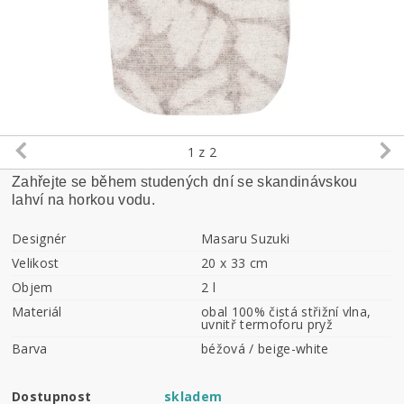
1
z 2
Zahřejte se během studených dní se skandinávskou
lahví na horkou vodu.
Designér
Masaru Suzuki
Velikost
20 x 33 cm
Objem
2 l
Materiál
obal 100% čistá střižní vlna,
uvnitř termoforu pryž
Barva
béžová / beige-white
Dostupnost
skladem