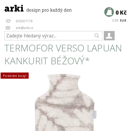
0 Kč
CZK
EUR
603207178
arki@arki.cz
TERMOFOR VERSO LAPUAN
KANKURIT BÉŽOVÝ*
Poslední kusy!