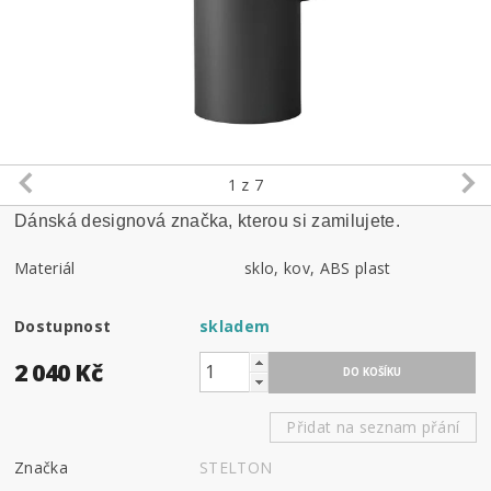
1
z 7
Dánská designová značka, kterou si zamilujete.
Materiál
sklo, kov, ABS plast
Dostupnost
skladem
2 040 Kč
Přidat na seznam přání
Značka
STELTON