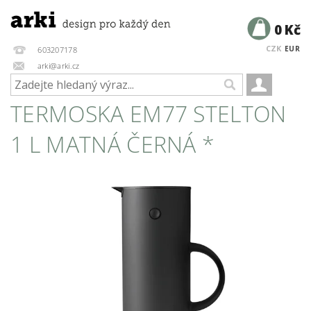
0 Kč
CZK
EUR
603207178
arki@arki.cz
TERMOSKA EM77 STELTON
1 L MATNÁ ČERNÁ *