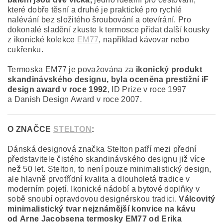
které dobře těsní a druhé je praktické pro rychlé
nalévání bez složitého šroubování a otevírání. Pro
dokonalé sladění zkuste k termosce přidat další kousky
z ikonické kolekce
EM77
, například kávovar nebo
cukřenku.
Termoska EM77 je považována za
ikonický produkt
skandinávského designu, byla oceněna prestižní iF
design award
v roce 1992
, ID Prize v roce 1997
a Danish Design Award v roce 2007.
O ZNAČCE
STELTON
:
Dánská designová značka Stelton patří mezi přední
představitele čistého skandinávského designu již více
než 50 let. Stelton, to není pouze minimalistický design,
ale hlavně prvotřídní kvalita a dlouholetá tradice v
moderním pojetí. Ikonické nádobí a bytové doplňky v
sobě snoubí opravdovou designérskou tradici.
Válcovitý
minimalistický tvar nejznámější konvice na kávu
od
Arne Jacobsen
a termosky EM77 od
Erika