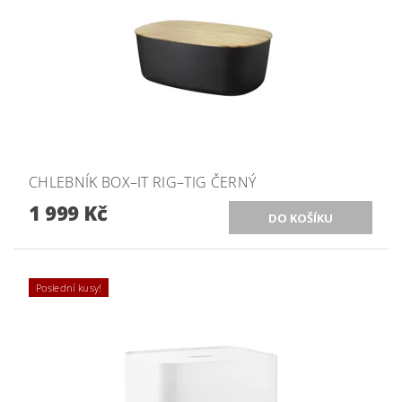
CHLEBNÍK BOX–IT RIG–TIG ČERNÝ
1 999 Kč
Poslední kusy!