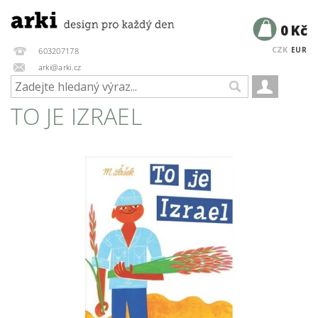
0 Kč
CZK
EUR
603207178
arki@arki.cz
TO JE IZRAEL