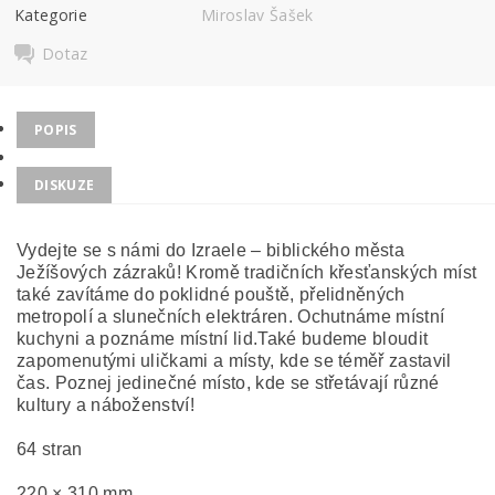
Kategorie
Miroslav Šašek
Dotaz
POPIS
DISKUZE
Vydejte se s námi do Izraele – biblického města
Ježíšových zázraků! Kromě tradičních křesťanských míst
také zavítáme do poklidné pouště, přelidněných
metropolí a slunečních elektráren. Ochutnáme místní
kuchyni a poznáme místní lid.Také budeme bloudit
zapomenutými uličkami a místy, kde se téměř zastavil
čas. Poznej jedinečné místo, kde se střetávají různé
kultury a náboženství!
64 stran
220 × 310 mm