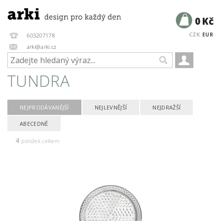
0 Kč
CZK
EUR
603207178
arki@arki.cz
TUNDRA
NEJPRODÁVANĚJŠÍ
NEJLEVNĚJŠÍ
NEJDRAŽŠÍ
ABECEDNĚ
4
položek celkem