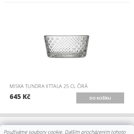
MISKA TUNDRA IITTALA 25 CL ČIRÁ
645 Kč
OBCHODNÍ PODMÍNKY
|
PLATBA
|
DOPRAVA
|
KOLEKCE IITTALA
Používáme soubory cookie. Dalším procházením tohoto
|
KOLEKCE STELTON
|
DISTRIBUCE IITTALA
|