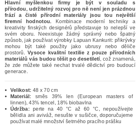
Hlavní myšlenkou firmy je být v souladu s
přírodou, udržitelný rozvoj pro ně není jen prázdnou
frází a čisté přírodní materiály jsou tou největší
firemní hodnotou.
Kombinace moderní techniky a
kreativity finských designérů představuje to nelepší ve
svém oboru. Neexistuje žádný správný nebo špatný
způsob, jak používat výrobky Lapuan Kankurit: přikrývky
mohou být také použity jako ubrusy nebo děliče
prostorů.
Vysoce kvalitní textilie z pouze přírodních
materiálů vás budou těšit po desetiletí
, což znamená,
že zde můžete také nechat trvalé dědictví pro budoucí
generace.
Velikost:
48 x 70 cm
Materiál:
směs 39% len (European masters of
linnen), 43% tencel, 18% biobavlna
Údržba:
perte na 40 °C až 60 °C, nepoužívejte
bělidla ani aviváž, nesušte v sušičce, doporučujeme
používat malé množství šetrného pracího prášku