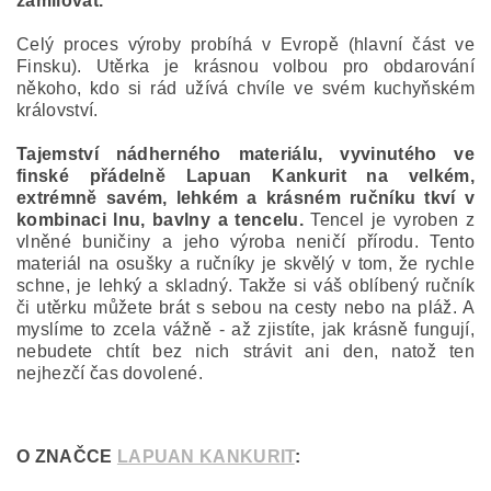
zamilovat.
Celý proces výroby probíhá v Evropě (hlavní část ve
Finsku). Utěrka je krásnou volbou pro obdarování
někoho, kdo si rád užívá chvíle ve svém kuchyňském
království.
Tajemství nádherného materiálu, vyvinutého ve
finské přádelně Lapuan Kankurit na velkém,
extrémně savém, lehkém a krásném ručníku tkví v
kombinaci lnu, bavlny a tencelu.
Tencel je vyroben z
vlněné buničiny a jeho výroba neničí přírodu. Tento
materiál na osušky a ručníky je skvělý v tom, že rychle
schne, je lehký a skladný. Takže si váš oblíbený ručník
či utěrku můžete brát s sebou na cesty nebo na pláž. A
myslíme to zcela vážně - až zjistíte, jak krásně fungují,
nebudete chtít bez nich strávit ani den, natož ten
nejhezčí čas dovolené.
O ZNAČCE
LAPUAN KANKURIT
: