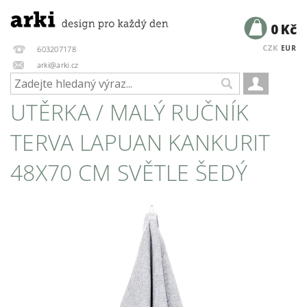
0 Kč
CZK
EUR
603207178
arki@arki.cz
UTĚRKA / MALÝ RUČNÍK
TERVA LAPUAN KANKURIT
48X70 CM SVĚTLE ŠEDÝ