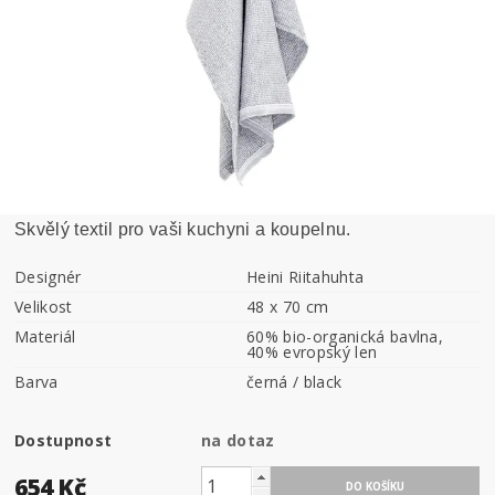
Skvělý textil pro vaši kuchyni a koupelnu.
Designér
Heini Riitahuhta
Velikost
48 x 70 cm
Materiál
60% bio-organická bavlna,
40% evropský len
Barva
černá / black
Dostupnost
na dotaz
654 Kč