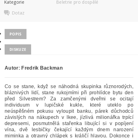
Kategorie
Beletrie pro dospělé
Dotaz
POPIS
DISKUZE
Autor: Fredrik Backman
Co se stane, když se náhodná skupinka různorodých,
bláznivých lidí, stane rukojmími při prohlídce bytu den
před Silvestrem?
Za zamčenými dveřmi se ocitají
individuum v lupičské kukle, které uteklo po
neúspěšném pokusu vyloupit banku, párek důchodců
závislých na nákupech v Ikee, jízlivá milionářka trpící
depresemi, posmutnělá stařenka libující si v popíjení
vína, dvě lesbičky čekající každým dnem narození
miminka a otravný chlápek s králičí hlavou.
Dokonce i