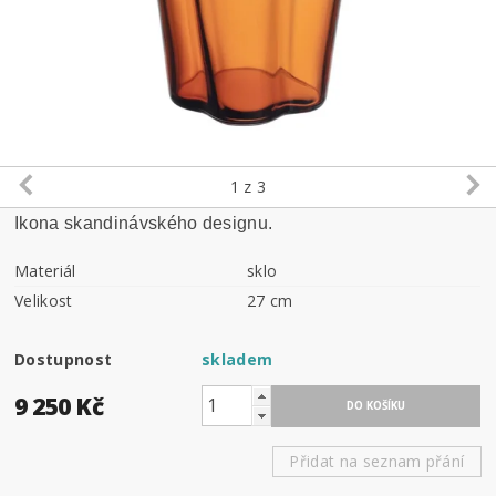
1
z 3
Ikona skandinávského designu.
Materiál
sklo
Velikost
27 cm
Dostupnost
skladem
9 250 Kč
Přidat na seznam přání