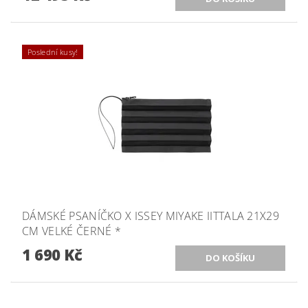
Poslední kusy!
DÁMSKÉ PSANÍČKO X ISSEY MIYAKE IITTALA 21X29
CM VELKÉ ČERNÉ *
1 690 Kč