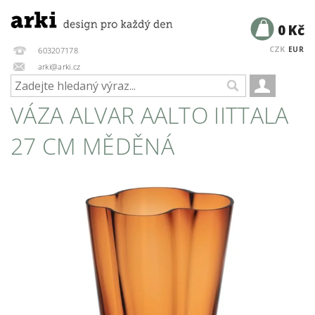
0 Kč
CZK
EUR
603207178
arki@arki.cz
VÁZA ALVAR AALTO IITTALA
27 CM MĚDĚNÁ