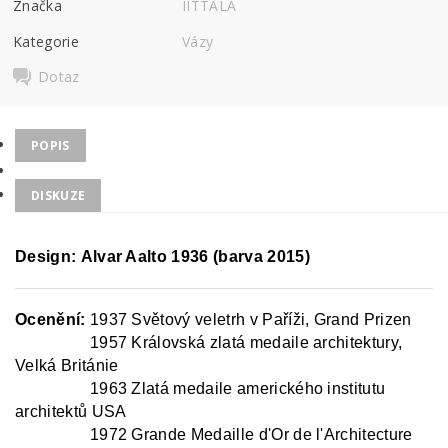
Značka
IITTALA
Kategorie
Vázy
Dotaz
POPIS
DISKUZE
Design: Alvar Aalto 1936 (barva 2015)
Ocenění:
1937 Světový veletrh v Paříži, Grand Prizen
Ocenění:
1957 Královská zlatá medaile architektury,
Velká Británie
Ocenění:
1963 Zlatá medaile amerického institutu
architektů USA
Ocenění:
1972 Grande Medaille d'Or de l'Architecture