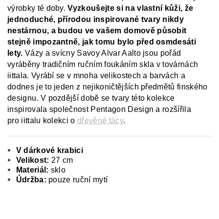
výrobky té doby.
Vyzkoušejte si na vlastní kůži, že
jednoduché, přírodou inspirované tvary nikdy
nestárnou, a budou ve vašem domově působit
stejně impozantně, jak tomu bylo před osmdesáti
lety.
Vázy a svícny Savoy Alvar Aalto jsou pořád
vyráběny tradičním ručním foukáním skla v továrnách
iittala. Vyrábí se v mnoha velikostech a barvách a
dodnes je to jeden z nejikoničtějších předmětů finského
designu. V pozdější době se tvary této kolekce
inspirovala společnost Pentagon Design a rozšířila
pro iittalu kolekci o
dřevěné tácy
.
V dárkové krabici
Velikost:
27 cm
Materiál:
sklo
Údržba:
pouze ruční mytí