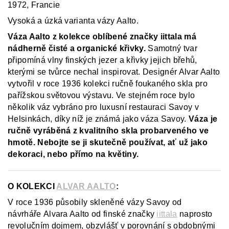
1972, Francie
Vysoká a úzká varianta vázy Aalto.
Váza Aalto z kolekce oblíbené značky iittala má
nádherně čisté a organické křivky.
Samotný tvar
připomíná vlny finských jezer a křivky jejich břehů,
kterými se tvůrce nechal inspirovat. Designér Alvar Aalto
vytvořil v roce 1936 kolekci ručně foukaného skla pro
pařížskou světovou výstavu. Ve stejném roce bylo
několik váz vybráno pro luxusní restauraci Savoy v
Helsinkách, díky níž je známá jako váza Savoy.
Váza je
ručně vyráběná z
kvalitního skla probarveného ve
hmotě.
Nebojte se ji skutečně používat, ať už jako
dekoraci, nebo přímo na květiny.
O KOLEKCI
ALVAR AALTO
:
V roce 1936 působily skleněné vázy Savoy od
návrháře Alvara Aalto od finské značky
iittala
naprosto
revolučním dojmem, obzvlášť v porovnání s obdobnými