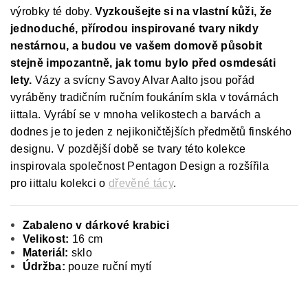
výrobky té doby.
Vyzkoušejte si na vlastní kůži, že
jednoduché, přírodou inspirované tvary nikdy
nestárnou, a budou ve vašem domově působit
stejně impozantně, jak tomu bylo před osmdesáti
lety.
Vázy a svícny Savoy Alvar Aalto jsou pořád
vyráběny tradičním ručním foukáním skla v továrnách
iittala. Vyrábí se v mnoha velikostech a barvách a
dodnes je to jeden z nejikoničtějších předmětů finského
designu. V pozdější době se tvary této kolekce
inspirovala společnost Pentagon Design a rozšířila
pro iittalu kolekci o
dřevěné tácy
.
Zabaleno v dárkové krabici
Velikost:
16 cm
Materiál:
sklo
Údržba:
pouze ruční mytí