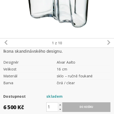
1
z 10
Ikona skandinávského designu.
Designér
Alvar Aalto
Velikost
16 cm
Materiál
sklo – ručně foukané
Barva
čirá / clear
Dostupnost
skladem
6 500 Kč