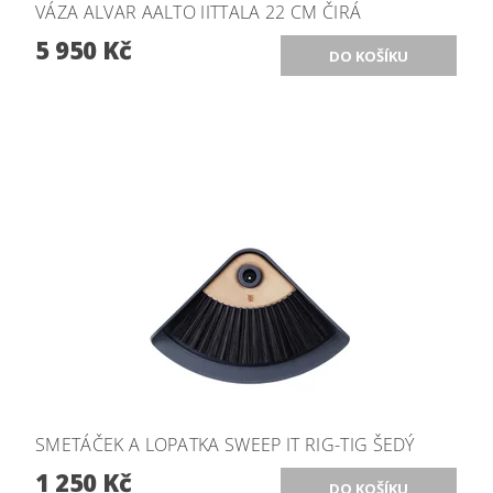
VÁZA ALVAR AALTO IITTALA 22 CM ČIRÁ
5 950 Kč
SMETÁČEK A LOPATKA SWEEP IT RIG-TIG ŠEDÝ
1 250 Kč