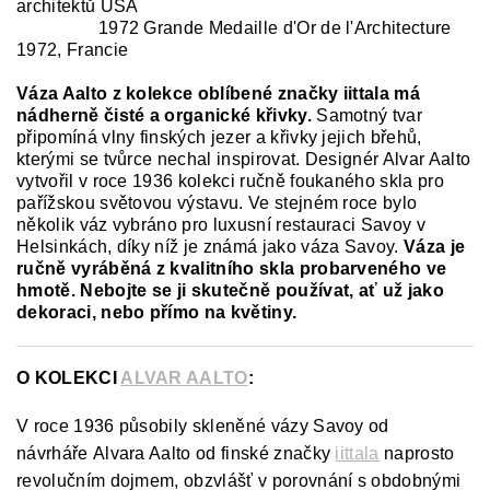
architektů USA
Ocenění:
1972 Grande Medaille d'Or de l'Architecture
1972, Francie
Váza Aalto z kolekce oblíbené značky iittala má
nádherně čisté a organické křivky.
Samotný tvar
připomíná vlny finských jezer a křivky jejich břehů,
kterými se tvůrce nechal inspirovat. Designér Alvar Aalto
vytvořil v roce 1936 kolekci ručně foukaného skla pro
pařížskou světovou výstavu. Ve stejném roce bylo
několik váz vybráno pro luxusní restauraci Savoy v
Helsinkách, díky níž je známá jako váza Savoy.
Váza je
ručně vyráběná z
kvalitního skla probarveného ve
hmotě.
Nebojte se ji skutečně používat, ať už jako
dekoraci, nebo přímo na květiny.
O KOLEKCI
ALVAR AALTO
:
V roce 1936 působily skleněné vázy Savoy od
návrháře Alvara Aalto od finské značky
iittala
naprosto
revolučním dojmem, obzvlášť v porovnání s obdobnými