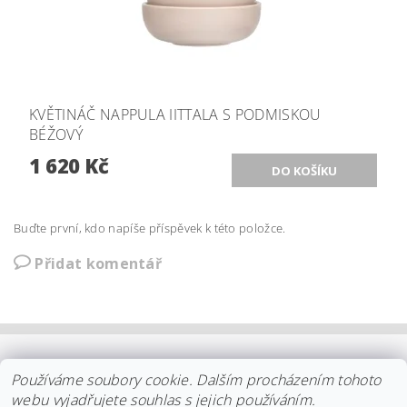
KVĚTINÁČ NAPPULA IITTALA S PODMISKOU
BÉŽOVÝ
1 620 Kč
Buďte první, kdo napíše příspěvek k této položce.
Přidat komentář
OBCHODNÍ PODMÍNKY
|
PLATBA
|
DOPRAVA
|
KOLEKCE IITTALA
Používáme soubory cookie. Dalším procházením tohoto
|
KOLEKCE STELTON
|
DISTRIBUCE IITTALA
|
REKLAMACE/ODSTOUPENÍ
|
VŠE O NÁKUPU
|
KDO JSME
|
webu vyjadřujete souhlas s jejich používáním.