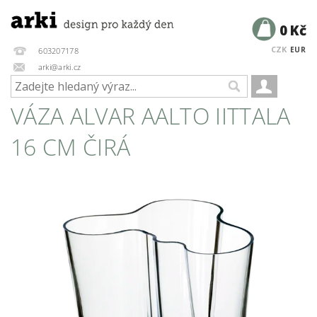
0 Kč
CZK
EUR
603207178
arki@arki.cz
VÁZA ALVAR AALTO IITTALA
16 CM ČIRÁ