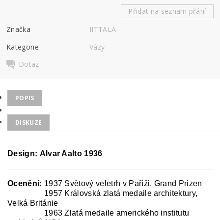
Přidat na seznam přání
Značka
IITTALA
Kategorie
Vázy
Dotaz
POPIS
DISKUZE
Design: Alvar Aalto 1936
Ocenění:
1937 Světový veletrh v Paříži, Grand Prizen
Ocenění:
1957 Královská zlatá medaile architektury,
Velká Británie
Ocenění:
1963 Zlatá medaile amerického institutu