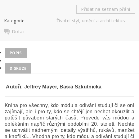
Přidat na seznam přání
Kategorie
Životní styl, umění a archtitektura
Dotaz
POPIS
DISKUZE
Autoři: Jeffrey Mayer, Basia Szkutnicka
Kniha pro všechny, kdo módu a odívání studují či se oni
zajímají, ale i pro ty, kdo se chtějí jen nechat okouzlit a
potěšit půvabem starých časů.
Provede vás módou a
oblékáním napříč různými obdobími 20. století. Nechte
se uchvátit nádhernými detaily výstřihů, rukávů, manžet
a knoflíků... Vhodná pro ty, kdo módu a odívání studují či