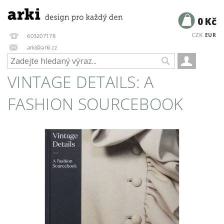
0 Kč
CZK
EUR
603207178
arki@arki.cz
VINTAGE DETAILS: A
FASHION SOURCEBOOK