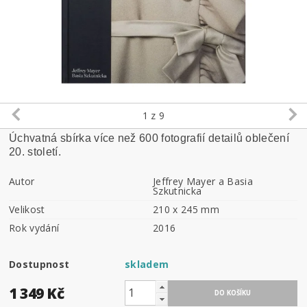
1
z 9
Úchvatná sbírka více než 600 fotografií detailů oblečení
20. století.
Autor
Jeffrey Mayer a Basia
Szkutnicka
Velikost
210 x 245 mm
Rok vydání
2016
Dostupnost
skladem
1 349 Kč