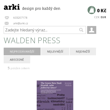
0 Kč
CZK
EUR
603207178
arki@arki.cz
WALDEN PRESS
NEJPRODÁVANĚJŠÍ
NEJLEVNĚJŠÍ
NEJDRAŽŠÍ
ABECEDNĚ
5
položek celkem