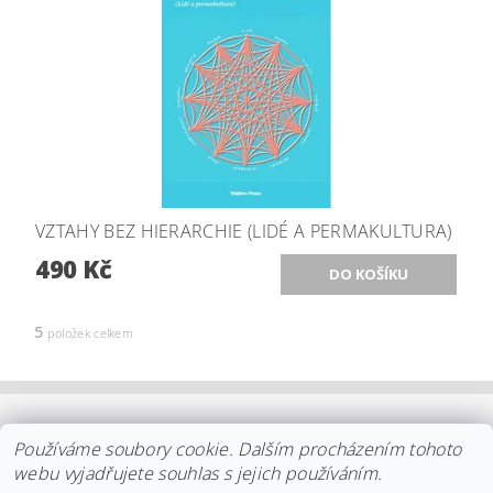
VZTAHY BEZ HIERARCHIE (LIDÉ A PERMAKULTURA)
490 Kč
5
položek celkem
OBCHODNÍ PODMÍNKY
|
PLATBA
|
DOPRAVA
|
KOLEKCE IITTALA
Používáme soubory cookie. Dalším procházením tohoto
|
KOLEKCE STELTON
|
DISTRIBUCE IITTALA
|
REKLAMACE/ODSTOUPENÍ
|
VŠE O NÁKUPU
|
KDO JSME
|
webu vyjadřujete souhlas s jejich používáním.
KONTAKT