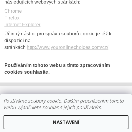
následujících webových stránkách:
Chrome
Firefox
Internet Explorer
Účinný nástroj pro správu souborů cookie je též k
dispozici na
stránkách
http://www.youronlinechoices.com/cz/
Používáním tohoto webu s tímto zpracováním
cookies souhlasíte.
OBCHODNÍ PODMÍNKY
|
PLATBA
|
DOPRAVA
|
KOLEKCE IITTALA
Používáme soubory cookie. Dalším procházením tohoto
|
KOLEKCE STELTON
|
DISTRIBUCE IITTALA
|
REKLAMACE/ODSTOUPENÍ
|
VŠE O NÁKUPU
|
KDO JSME
|
webu vyjadřujete souhlas s jejich používáním.
KONTAKT
NASTAVENÍ
2026 ©
arki.cz
, všechna práva vyhrazena