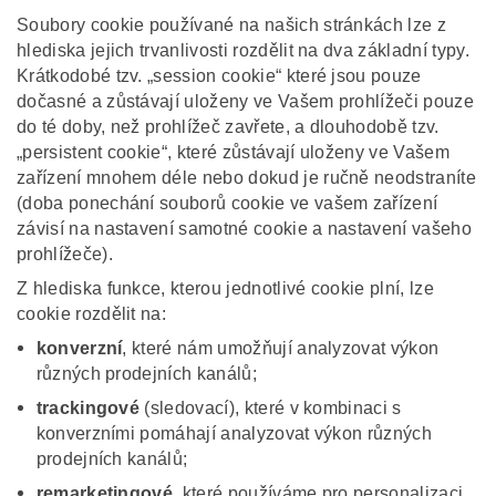
Soubory cookie používané na našich stránkách lze z
hlediska jejich trvanlivosti rozdělit na dva základní typy.
Krátkodobé tzv. „session cookie“ které jsou pouze
dočasné a zůstávají uloženy ve Vašem prohlížeči pouze
do té doby, než prohlížeč zavřete, a dlouhodobě tzv.
„persistent cookie“, které zůstávají uloženy ve Vašem
zařízení mnohem déle nebo dokud je ručně neodstraníte
(doba ponechání souborů cookie ve vašem zařízení
závisí na nastavení samotné cookie a nastavení vašeho
prohlížeče).
Z hlediska funkce, kterou jednotlivé cookie plní, lze
cookie rozdělit na:
konverzní
, které nám umožňují analyzovat výkon
různých prodejních kanálů;
trackingové
(sledovací), které v kombinaci s
konverzními pomáhají analyzovat výkon různých
prodejních kanálů;
remarketingové
, které používáme pro personalizaci