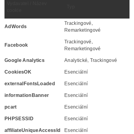
Vydavatel / Název
Typ
cookie
Trackingové,
AdWords
Remarketingové
Trackingové,
Facebook
Remarketingové
Google Analytics
Analytické, Trackingové
CookiesOK
Esenciální
externalFontsLoaded
Esenciální
informationBanner
Esenciální
pcart
Esenciální
PHPSESSID
Esenciální
affiliateUniqueAccessId
Esenciální