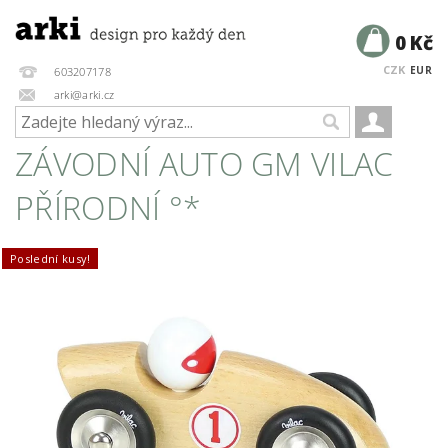
0 Kč
CZK
EUR
603207178
arki@arki.cz
ZÁVODNÍ AUTO GM VILAC
PŘÍRODNÍ °*
Poslední kusy!