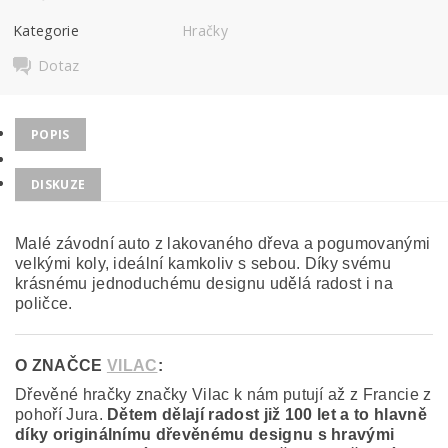
Kategorie
Hračky
Dotaz
POPIS
DISKUZE
Malé závodní auto z lakovaného dřeva a pogumovanými
velkými koly, ideální kamkoliv s sebou. Díky svému
krásnému jednoduchému designu udělá radost i na
poličce.
O ZNAČCE
VILAC
:
Dřevěné hračky značky Vilac k nám putují až z Francie z
pohoří Jura.
Dětem dělají radost již 100 let a to hlavně
díky originálnímu dřevěnému designu s hravými