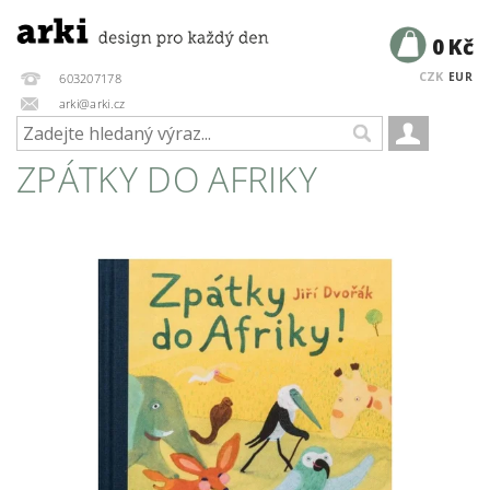
0 Kč
CZK
EUR
603207178
arki@arki.cz
ZPÁTKY DO AFRIKY