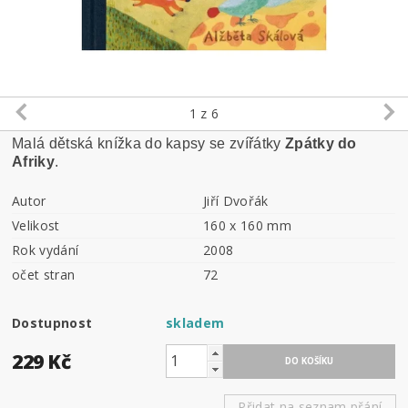
1
z 6
Malá dětská knížka do kapsy se zvířátky
Zpátky do
Afriky
.
Autor
Jiří Dvořák
Velikost
160 x 160 mm
Rok vydání
2008
očet stran
72
Dostupnost
skladem
229 Kč
Přidat na seznam přání