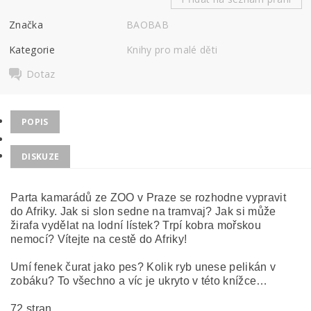
Značka
BAOBAB
Kategorie
Knihy pro malé děti
Dotaz
POPIS
DISKUZE
Parta kamarádů ze ZOO v Praze se rozhodne vypravit
do Afriky. Jak si slon sedne na tramvaj? Jak si může
žirafa vydělat na lodní lístek? Trpí kobra mořskou
nemocí? Vítejte na cestě do Afriky!
Umí fenek čurat jako pes? Kolik ryb unese pelikán v
zobáku? To všechno a víc je ukryto v této knížce…
72 stran