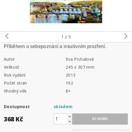
1
z 5
Příběhem o sebepoznání a intuitivním prozření.
Autor
Eva Prchalová
Velikost
245 x 307 mm
Rok vydání
2013
Počet stran
192
Vhodný věk
8+
Dostupnost
skladem
368 Kč