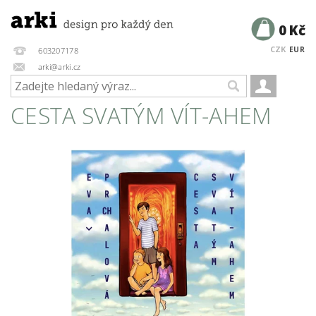
0 Kč
CZK
EUR
603207178
arki@arki.cz
CESTA SVATÝM VÍT-AHEM