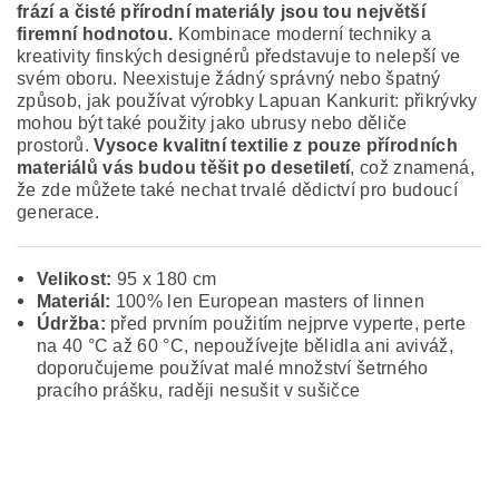
frází a čisté přírodní materiály jsou tou největší
firemní hodnotou.
Kombinace moderní techniky a
kreativity finských designérů představuje to nelepší ve
svém oboru. Neexistuje žádný správný nebo špatný
způsob, jak používat výrobky Lapuan Kankurit: přikrývky
mohou být také použity jako ubrusy nebo děliče
prostorů.
Vysoce kvalitní textilie z pouze přírodních
materiálů vás budou těšit po desetiletí
, což znamená,
že zde můžete také nechat trvalé dědictví pro budoucí
generace.
Velikost:
95 x 180 cm
Materiál:
100% len European masters of linnen
Údržba:
před prvním použitím nejprve vyperte, perte
na 40 °C až 60 °C, nepoužívejte bělidla ani aviváž,
doporučujeme používat malé množství šetrného
pracího prášku, raději nesušit v sušičce