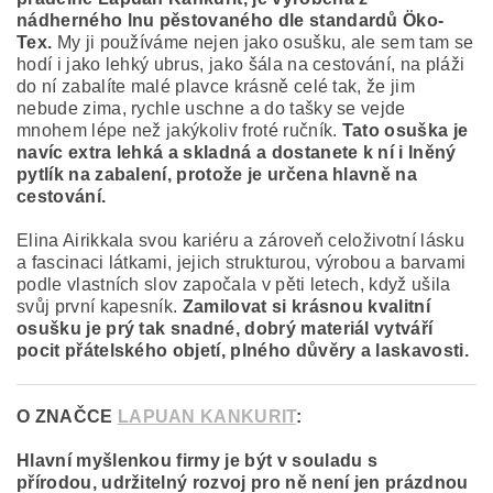
nádherného lnu pěstovaného dle standardů Öko-
Tex.
My ji používáme nejen jako osušku, ale sem tam se
hodí i jako lehký ubrus, jako šála na cestování, na pláži
do ní zabalíte malé plavce krásně celé tak, že jim
nebude zima, rychle uschne a do tašky se vejde
mnohem lépe než jakýkoliv froté ručník.
Tato osuška je
navíc extra lehká a skladná a dostanete k ní i lněný
pytlík na zabalení, protože je určena hlavně na
cestování.
Elina Airikkala svou kariéru a zároveň celoživotní lásku
a fascinaci látkami, jejich strukturou, výrobou a barvami
podle vlastních slov započala v pěti letech, když ušila
svůj první kapesník.
Zamilovat si krásnou kvalitní
osušku je prý tak snadné, dobrý materiál vytváří
pocit přátelského objetí, plného důvěry a laskavosti.
O ZNAČCE
LAPUAN KANKURIT
:
Hlavní myšlenkou firmy je být v souladu s
přírodou, udržitelný rozvoj pro ně není jen prázdnou