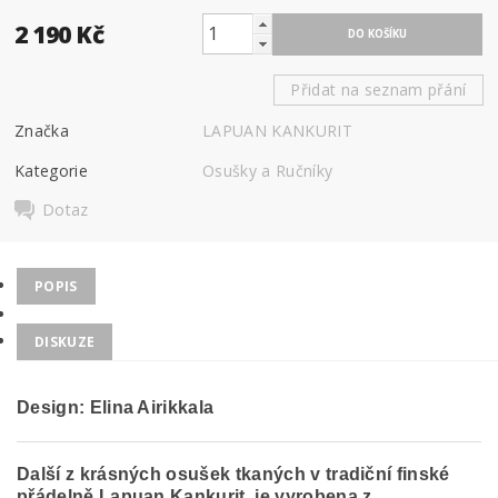
2 190 Kč
Přidat na seznam přání
Značka
LAPUAN KANKURIT
Kategorie
Osušky a Ručníky
Dotaz
POPIS
DISKUZE
Design: Elina Airikkala
Další z krásných osušek tkaných v tradiční finské
přádelně Lapuan Kankurit, je vyrobena z