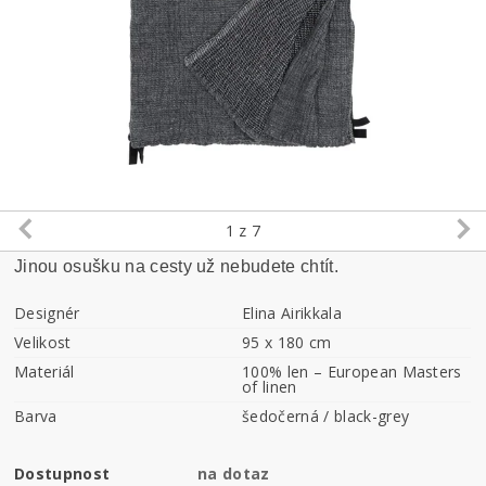
1
z 7
Jinou osušku na cesty už nebudete chtít.
Designér
Elina Airikkala
Velikost
95 x 180 cm
Materiál
100% len – European Masters
of linen
Barva
šedočerná / black-grey
Dostupnost
na dotaz