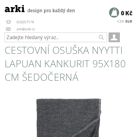
0 Kč
CZK
EUR
603207178
arki@arki.cz
CESTOVNÍ OSUŠKA NYYTTI
LAPUAN KANKURIT 95X180
CM ŠEDOČERNÁ