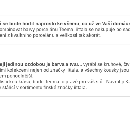
ě se bude hodit naprosto ke všemu, co už ve Vaší domácn
ombinovat barvy porcelánu Teema, iittala se nekupuje po sad
 z kvalitního porcelánu a velikosti tak akorát.
jí jedinou ozdobou je barva a tvar...
vyrábí se kruhové, čtv
mi kolekcemi nejen od značky iittala, a všechny kousky jsou
hem pohodlnější.
tickou krásu, bude Teema to pravé pro váš stůl. Navrhl ji Kaj 
 stálicí v sortimentu finské značky iittala.