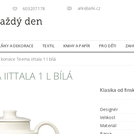
arki@arki.cz
603207178
LŇKY A DEKORACE
TEXTIL
KNIHY A PAPÍR
PRO DĚTI
ZAH
konvice Teema iittala 1 l bílá
ITTALA 1 L BÍLÁ
Klasika od fins
Designér
Velikost
Materiál
Barva