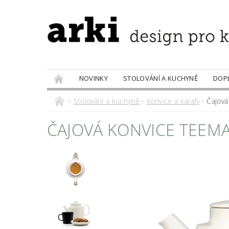
NOVINKY
STOLOVÁNÍ A KUCHYNĚ
DOP
PRODÁVANÉ ZNAČKY
DOBROTY
Stolování a kuchyně
Konvice a karafy
Čajová 
ČAJOVÁ KONVICE TEEMA I