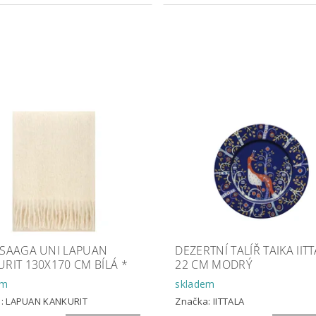
 SAAGA UNI LAPUAN
DEZERTNÍ TALÍŘ TAIKA IIT
RIT 130X170 CM BÍLÁ *
22 CM MODRÝ
em
skladem
a:
LAPUAN KANKURIT
Značka:
IITTALA