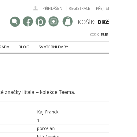
|
|
PŘIHLÁŠENÍ
REGISTRACE
PŘEJI SI
KOŠÍK:
0 Kč
CZK
EUR
RADA
BLOG
SVATEBNÍ DARY
ké značky iittala – kolekce Teema.
Kaj Franck
1 l
porcelán
bílá / white