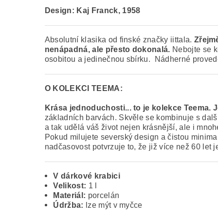
Design: Kaj Franck
,
1958
Absolutní klasika od finské značky iittala.
Zřejm
nenápadná, ale přesto dokonalá.
Nebojte se k
osobitou a jedinečnou sbírku. Nádherné provedení
O KOLEKCI TEEMA:
Krása jednoduchosti... to je kolekce Teema. Je
základních barvách. Skvěle se kombinuje s další
a tak udělá váš život nejen krásnější, ale i mno
Pokud milujete severský design a čistou minimalis
nadčasovost potvrzuje to, že již více než 60 let je
V dárkové krabici
Velikost:
1 l
Materiál:
porcelán
Údržba:
lze mýt v myčce