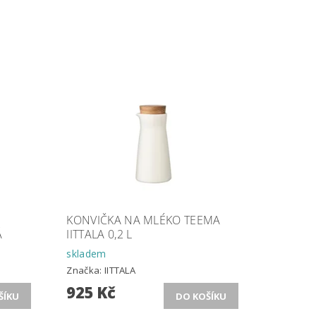
KONVIČKA NA MLÉKO TEEMA
Á
IITTALA 0,2 L
skladem
Značka:
IITTALA
925 Kč