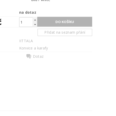
na dotaz
č
Přidat na seznam přání
IITTALA
Konvice a karafy
Dotaz