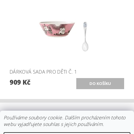
DÁRKOVÁ SADA PRO DĚTI Č. 1
909 Kč
OBCHODNÍ PODMÍNKY
|
PLATBA
|
DOPRAVA
|
KOLEKCE IITTALA
Používáme soubory cookie. Dalším procházením tohoto
|
KOLEKCE STELTON
|
DISTRIBUCE IITTALA
|
REKLAMACE/ODSTOUPENÍ
|
VŠE O NÁKUPU
|
KDO JSME
|
webu vyjadřujete souhlas s jejich používáním.
KONTAKT