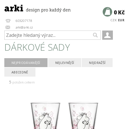
0 Kč
CZK
EUR
603207178
arki@arki.cz
DÁRKOVÉ SADY
NEJPRODÁVANĚJŠÍ
NEJLEVNĚJŠÍ
NEJDRAŽŠÍ
ABECEDNĚ
5
položek celkem