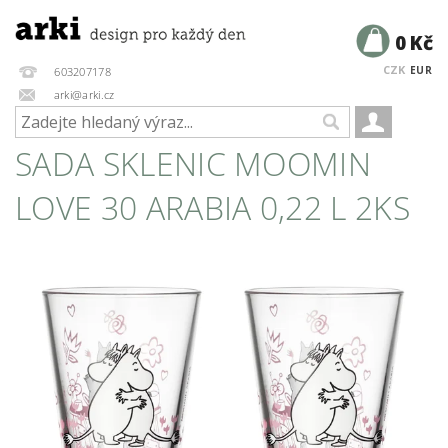
0 Kč
CZK
EUR
603207178
arki@arki.cz
SADA SKLENIC MOOMIN
LOVE 30 ARABIA 0,22 L 2KS