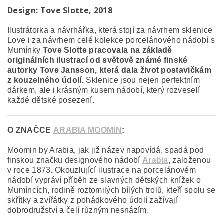
Design:
Tove Slotte, 2018
Ilustrátorka a návrhářka, která stojí za návrhem sklenice
Love i za návrhem celé kolekce porcelánového nádobí s
Mumínky
Tove Slotte pracovala na základě
originálních ilustrací od světově známé finské
autorky Tove Jansson, která dala život postavičkám
z kouzelného údolí.
Sklenice jsou nejen perfektním
dárkem, ale i krásným kusem nádobí, který rozveselí
každé dětské posezení.
O ZNAČCE
ARABIA MOOMIN
:
Moomin by Arabia, jak již název napovídá, spadá pod
finskou značku designového nádobí
Arabia
,
založenou
v roce 1873
.
Okouzlující ilustrace na porcelánovém
nádobí vypráví příběh ze slavných dětských knížek o
Mumíncích, rodině roztomilých bílých trolů, kteří spolu se
skřítky a zvířátky z pohádkového údolí zažívají
dobrodružství a čelí různým nesnázím.