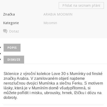
Přidat na seznam přání
Značka
ARABIA MOOMIN
Kategorie
Moomin
Dotaz
POPIS
DISKUZE
Sklenice z výroční kolekce Love 30 s Mumínky od finské
značky Arabia. V zamilovaném objetí najdeme
nerozlučnou dvojici Mumínka a slečnu Ferku. S motivem
lásky, která je v Mumíním domě všudypřítomná, si
můžete pořídit i misku, ubrousky, hrnek, lžičku i dózu na
dobroty.