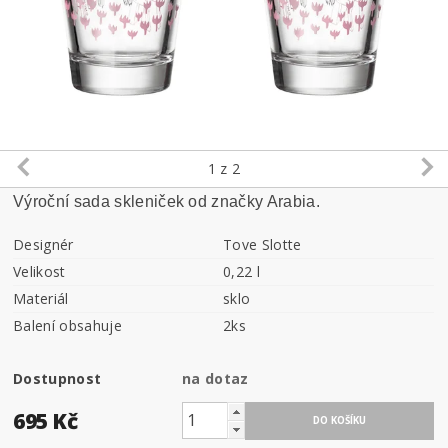
1
z 2
Výroční sada skleniček od značky Arabia.
Designér
Tove Slotte
Velikost
0,22 l
Materiál
sklo
Balení obsahuje
2ks
Dostupnost
na dotaz
695 Kč