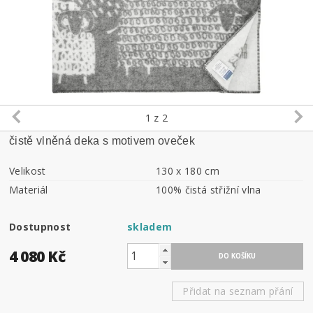
1
z 2
čistě vlněná deka s motivem oveček
Velikost
130 x 180 cm
Materiál
100% čistá střižní vlna
Dostupnost
skladem
4 080 Kč
Přidat na seznam přání