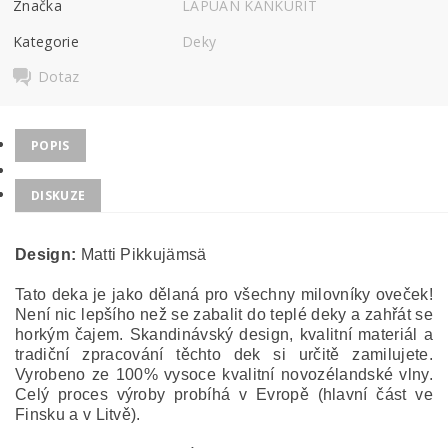
Značka
LAPUAN KANKURIT
Kategorie
Deky
Dotaz
POPIS
DISKUZE
Design:
Matti Pikkujämsä
Tato deka je jako dělaná pro všechny milovníky oveček!
Není nic lepšího než se zabalit do teplé deky a zahřát se
horkým čajem. Skandinávský design, kvalitní materiál a
tradiční zpracování těchto dek si určitě zamilujete.
Vyrobeno ze 100% vysoce kvalitní novozélandské vlny.
Celý proces výroby probíhá v Evropě (hlavní část ve
Finsku a v Litvě).