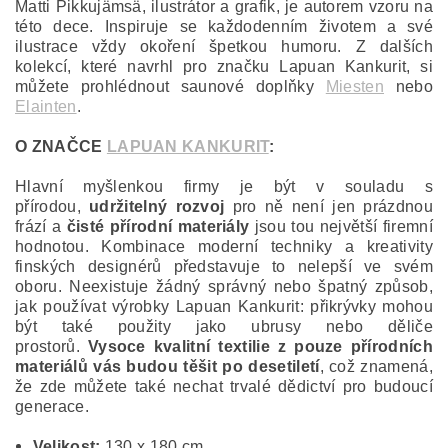
Matti Pikkujämsä, ilustrátor a grafik, je autorem vzoru na
této dece. Inspiruje se každodenním životem a své
ilustrace vždy okoření špetkou humoru. Z dalších
kolekcí, které navrhl pro značku Lapuan Kankurit, si
můžete prohlédnout saunové doplňky
Miesten
nebo
Elainten
.
O ZNAČCE
LAPUAN KANKURIT
:
Hlavní myšlenkou firmy je být v souladu s
přírodou,
udržitelný rozvoj
pro ně není jen prázdnou
frází a
čisté přírodní materiály
jsou tou největší firemní
hodnotou. Kombinace moderní techniky a kreativity
finských designérů představuje to nelepší ve svém
oboru. Neexistuje žádný správný nebo špatný způsob,
jak používat výrobky Lapuan Kankurit: přikrývky mohou
být také použity jako ubrusy nebo děliče
prostorů.
Vysoce kvalitní textilie z pouze přírodních
materiálů vás budou těšit po desetiletí
, což znamená,
že zde můžete také nechat trvalé dědictví pro budoucí
generace.
Velikost:
130 x 180 cm