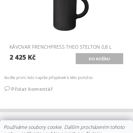
KÁVOVAR FRENCHPRESS THEO STELTON 0,8 L
2 425 Kč
Buďte první, kdo napíše příspěvek k této položce.
Přidat komentář
OBCHODNÍ PODMÍNKY
|
PLATBA
|
DOPRAVA
|
KOLEKCE IITTALA
Používáme soubory cookie. Dalším procházením tohoto
|
KOLEKCE STELTON
|
DISTRIBUCE IITTALA
|
REKLAMACE/ODSTOUPENÍ
|
VŠE O NÁKUPU
|
KDO JSME
|