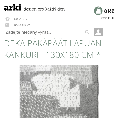
0 Kč
CZK
EUR
603207178
arki@arki.cz
DEKA PÄKÄPÄÄT LAPUAN
KANKURIT 130X180 CM *