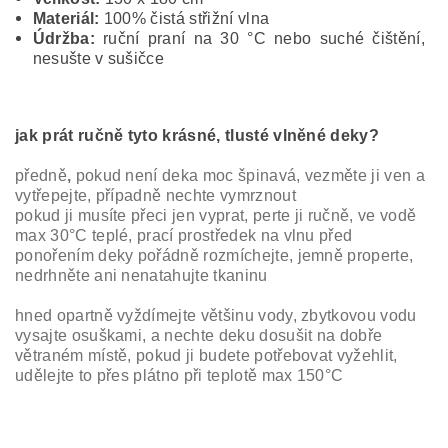
Materiál:
100% čistá střižní vlna
Údržba:
ruční praní na 30 °C nebo suché čištění,
nesušte v sušičce
jak prát ručně tyto krásné, tlusté vlněné deky?
předně
,
pokud není deka moc špinavá, vezměte ji ven a
vytřepejte, případně nechte vymrznout
pokud ji musíte přeci jen vyprat, perte ji ručně, ve vodě
max 30°C teplé, prací prostředek na vlnu před
ponořením deky pořádně rozmíchejte, jemně properte,
nedrhněte ani nenatahujte tkaninu
hned opartně vyždímejte většinu vody, zbytkovou vodu
vysajte osuškami, a nechte deku dosušit na dobře
větraném místě, pokud ji budete potřebovat vyžehlit,
udělejte to přes plátno při teplotě max 150°C