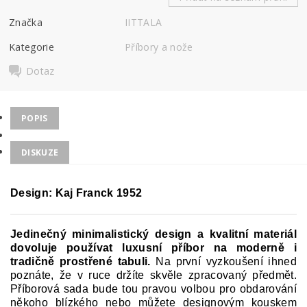
Značka
IITTALA
Kategorie
Příbory a nože
Dotaz
POPIS
DISKUZE
Design:
Kaj Franck 1952
Jedinečný minimalistický design a kvalitní materiál
dovoluje používat luxusní příbor na moderně i
tradičně prostřené tabuli.
Na první vyzkoušení ihned
poznáte, že v ruce držíte skvěle zpracovaný předmět.
Příborová sada bude tou pravou volbou pro obdarování
někoho blízkého nebo můžete designovým kouskem