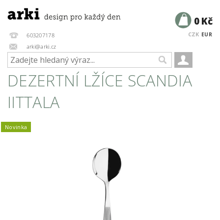
0 Kč
CZK
EUR
603207178
arki@arki.cz
DEZERTNÍ LŽÍCE SCANDIA
IITTALA
Novinka