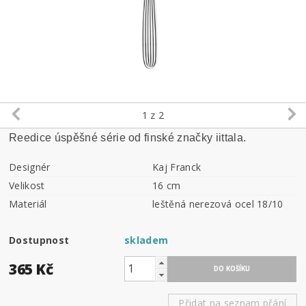
1
z 2
Reedice úspěšné série od finské značky iittala.
Designér
Kaj Franck
Velikost
16 cm
Materiál
leštěná nerezová ocel 18/10
Dostupnost
skladem
365 Kč
Přidat na seznam přání