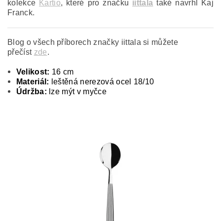
kolekce
Kartio
, které pro značku
iittala
také navrhl Kaj
Franck.
Blog o všech příborech značky iittala si můžete
přečíst
zde
.
Velikost:
16 cm
Materiál:
leštěná nerezová ocel 18/10
Údržba:
lze mýt v myčce