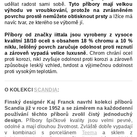
udělat radost sami sobě.
Tyto příbory mají velkou
výhodu ve vroubkování, protože na zvrásněném
povrchu prostě nemůžete obtisknout prsty
a lžíce má
navíc tvar, ze kterého se výborně jí.
Příbory od značky iittala jsou vyrobeny z vysoce
kvalitní 18/10 oceli s obsahem 18 % chromu a 10 %
niklu, leštěný povrch zaručuje odolnost proti reznutí
a zároveň vypadá velice luxusně.
Chrom chrání ocel
proti korozi, nikl zvyšuje odolnost proti korozi a zároveň
způsobuje lesklý vzhled, tvrdost a výjimečnou odolnost
proti vysokým teplotám.
O KOLEKCI
SCANDIA
:
Finský designér Kaj Franck navrhl kolekci příborů
Scandia již v roce 1952 a se záměrem na každodenní
používání těchto příborů zvolil čistý jednoduchý
design.
Příbory špičkové kvality jsou velmi pevné,
odolné a mají dlouhou životnost. Zvláště dobře vypadají
v kombinaci s porcelánem
Teema
a sklem z