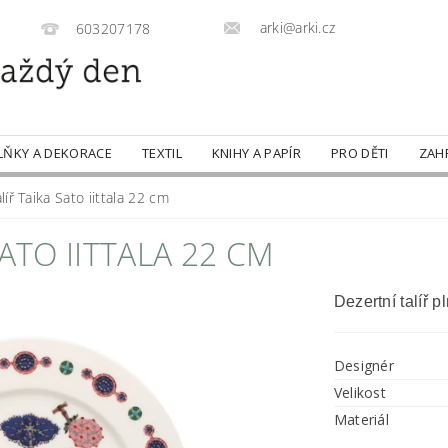
arki@arki.cz
603207178
LŇKY A DEKORACE
TEXTIL
KNIHY A PAPÍR
PRO DĚTI
ZAH
líř Taika Sato iittala 22 cm
ATO IITTALA 22 CM
Dezertní talíř
Designér
Velikost
Materiál