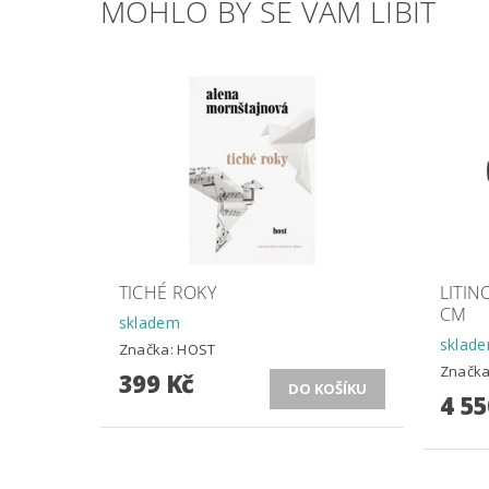
MOHLO BY SE VÁM LÍBIT
TICHÉ ROKY
LITI
CM
skladem
sklad
Značka:
HOST
Značk
399 Kč
4 55