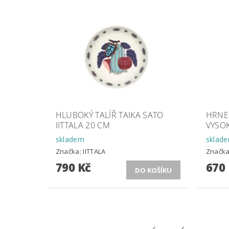
HLUBOKÝ TALÍŘ TAIKA SATO
HRNEK
IITTALA 20 CM
VYSO
skladem
sklad
Značka:
IITTALA
Značk
790 Kč
670