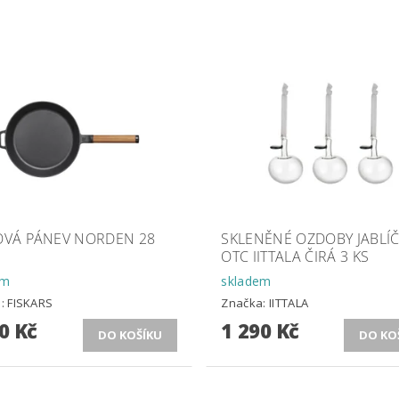
NOVÁ PÁNEV NORDEN 28
SKLENĚNÉ OZDOBY JABLÍ
OTC IITTALA ČIRÁ 3 KS
em
skladem
a:
FISKARS
Značka:
IITTALA
0 Kč
1 290 Kč