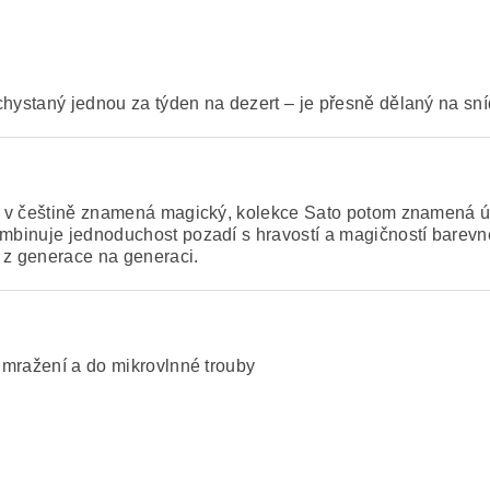
chystaný jednou za týden na dezert – je přesně dělaný na sní
zev v češtině znamená magický, kolekce Sato potom znamená ú
kombinuje jednoduchost pozadí s hravostí a magičností barev
t z generace na generaci.
 mražení a do mikrovlnné trouby