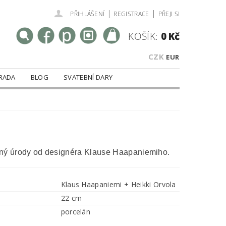
|
|
PŘIHLÁŠENÍ
REGISTRACE
PŘEJI SI
KOŠÍK:
0 Kč
CZK
EUR
RADA
BLOG
SVATEBNÍ DARY
 plný úrody od designéra Klause Haapaniemiho.
Klaus Haapaniemi + Heikki Orvola
22 cm
porcelán