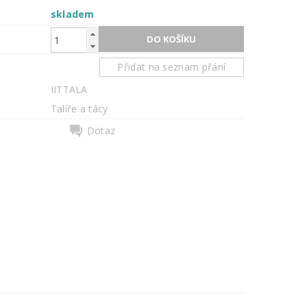
skladem
Přidat na seznam přání
IITTALA
Talíře a tácy
Dotaz