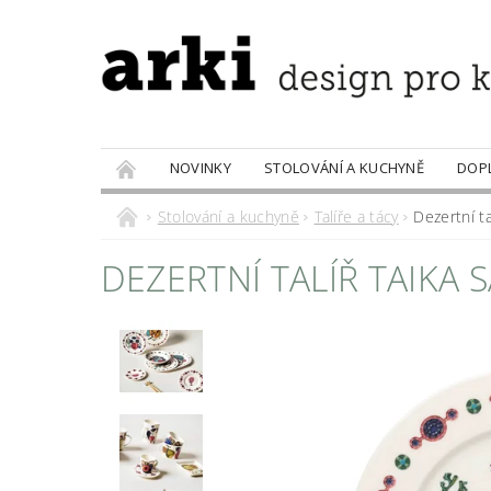
NOVINKY
STOLOVÁNÍ A KUCHYNĚ
DOP
PRODÁVANÉ ZNAČKY
DOBROTY
Stolování a kuchyně
Talíře a tácy
Dezertní ta
DEZERTNÍ TALÍŘ TAIKA S