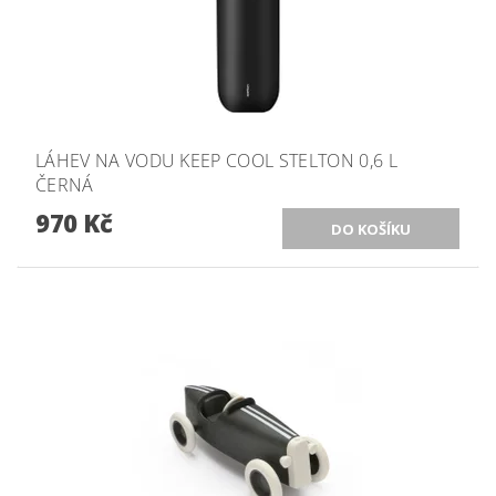
LÁHEV NA VODU KEEP COOL STELTON 0,6 L
ČERNÁ
970 Kč