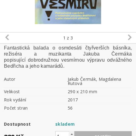
1
z 3
Fantastická balada o osmdesáti čtyřverších básníka,
režiséra a muzikanta Jakuba Čermáka
popisující
dobrodružnou vesmírnou výpravu odvážného
Bedřicha a jeho kamarádů.
Autor
Jakub Čermák, Magdalena
Rutová
Velikost
290 x 210 mm
Rok vydání
2017
Počet stran
56
Dostupnost
skladem