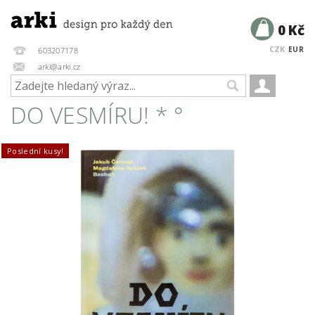
0 Kč
CZK
EUR
603207178
arki@arki.cz
DO VESMÍRU! * °
Poslední kusy!