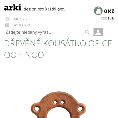
0 Kč
CZK
EUR
603207178
arki@arki.cz
DŘEVĚNÉ KOUSÁTKO OPICE
OOH NOO