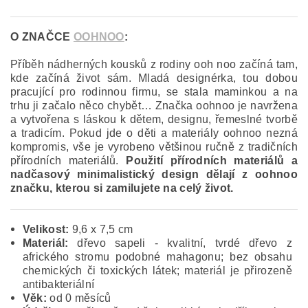
O ZNAČCE
OOHNOO
:
Příběh nádherných kousků z rodiny ooh noo začíná tam,
kde začíná život sám. Mladá designérka, tou dobou
pracující pro rodinnou firmu, se stala maminkou a na
trhu ji začalo něco chybět… Značka oohnoo je navržena
a vytvořena s láskou k dětem, designu, řemeslné tvorbě
a tradicím. Pokud jde o děti a materiály oohnoo nezná
kompromis, vše je vyrobeno většinou ručně z tradičních
přírodních materiálů.
Použití přírodních materiálů a
nadčasový minimalistický design dělají z oohnoo
značku, kterou si zamilujete na celý život.
Velikost:
9,6 x 7,5 cm
Materiál:
dřevo sapeli - kvalitní, tvrdé dřevo z
afrického stromu podobné mahagonu; bez obsahu
chemických či toxických látek; materiál je přirozeně
antibakteriální
Věk:
od 0 měsíců