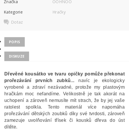
Značka
OOHNOO
Kategorie
Hračky
Dotaz
POPIS
DISKUZE
Dřevěné kousátko ve tvaru opičky pomůže překonat
prořezávání prvních zubků...
navíc je ekologicky
vyrobené a zdraví nezávadné, protože my plastovým
hračkám moc nefandíme. Velikostně je tak akorát na
uchopení a zároveň nemusíte mít strach, že by jej vaše
ratolest spolkla. Tento materiál více napomáha
prořezávání dětských zoubků díky své tvrdosti, zároveň
zamezuje uvolňování třísek či kousků dřeva do úst
dítěte.