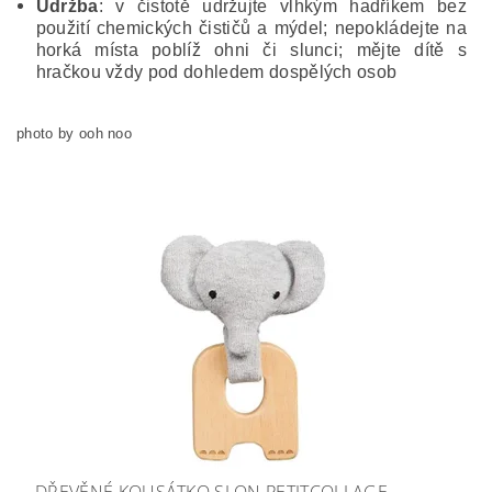
Údržba
: v čistotě udržujte vlhkým hadříkem bez
použití chemických čističů a mýdel; nepokládejte na
horká místa poblíž ohni či slunci; mějte dítě s
hračkou vždy pod dohledem dospělých osob
photo by ooh noo