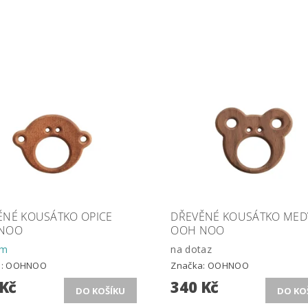
ĚNÉ KOUSÁTKO OPICE
DŘEVĚNÉ KOUSÁTKO MED
NOO
OOH NOO
em
na dotaz
a:
OOHNOO
Značka:
OOHNOO
 Kč
340 Kč