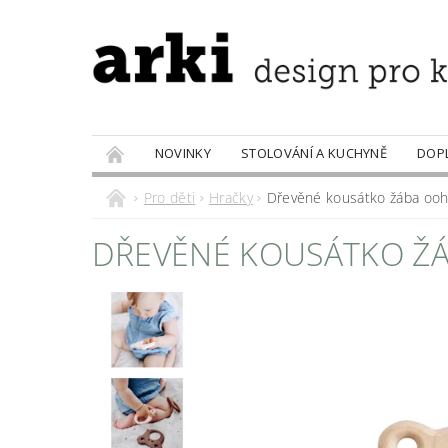
NOVINKY
STOLOVÁNÍ A KUCHYNĚ
DOP
PRODÁVANÉ ZNAČKY
DOBROTY
Pro děti
Hračky
Dřevěné kousátko žába oo
DŘEVĚNÉ KOUSÁTKO Ž