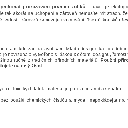
řekonat prořezávání prvních zubků...
navíc je ekologi
 tak akorát na uchopení a zároveň nemusíte mít strach, že by
vrdosti, zároveň zamezuje uvolňování třísek či kousků dřeva
ná tam, kde začíná život sám. Mladá designérka, tou dobou 
je navržena a vytvořena s láskou k dětem, designu, řemeslné
inou ručně z tradičních přírodních materiálů.
Použití pří
ujete na celý život.
 či toxických látek; materiál je přirozeně antibakteriální
 bez použití chemických čističů a mýdel; nepokládejte na h