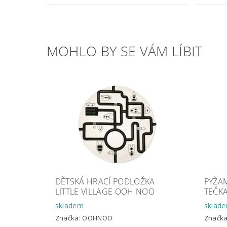
MOHLO BY SE VÁM LÍBIT
DĚTSKÁ HRACÍ PODLOŽKA
PYŽAM
LITTLE VILLAGE OOH NOO
TEČKA
skladem
sklad
Značka:
OOHNOO
Značk