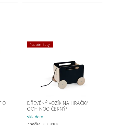
Poslední kusy!
T O
DŘEVĚNÝ VOZÍK NA HRAČKY
OOH NOO ČERNÝ*
skladem
Značka:
OOHNOO