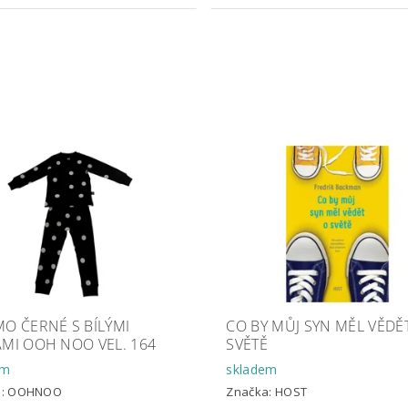
O ČERNÉ S BÍLÝMI
CO BY MŮJ SYN MĚL VĚDĚ
MI OOH NOO VEL. 164
SVĚTĚ
em
skladem
a:
OOHNOO
Značka:
HOST