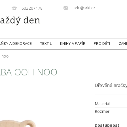
arki@arki.cz
603207178
LŇKY A DEKORACE
TEXTIL
KNIHY A PAPÍR
PRO DĚTI
ZAH
h noo
ÁBA OOH NOO
Dřevěné hračky
Materiál
Rozměr
Dostupnost