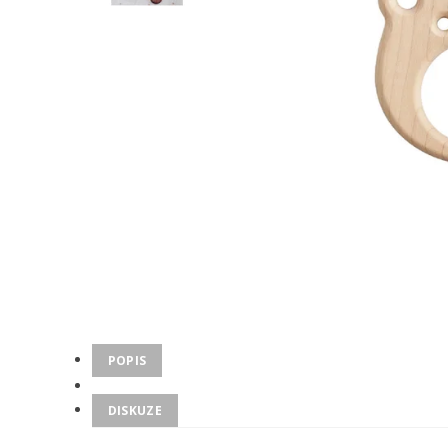
POPIS
DISKUZE