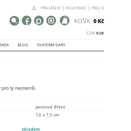
|
|
PŘIHLÁŠENÍ
REGISTRACE
PŘEJI SI
KOŠÍK:
0 Kč
CZK
EUR
RADA
BLOG
SVATEBNÍ DARY
 pro ty nejmenší.
javorové dřevo
7,6 x 7,5 cm
skladem