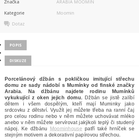
Značka
ARABIA MOOMIN
Kategorie
Moomin
Dotaz
POPIS
DISKUZE
Porcelánový džbán s pokličkou imitující střechu
domu ze sady nádobí s Mumínky od finské značky
Arabia. Na džbánu najdete rodinu Mumínků
vykukující z oken jejich domu.
Džbán se jistě zalíbí
dětem i všem dospělým, kteří mají Muminky jako
srdcovku z dětství. Využít jej můžete třeba na ranní čaj
pro celou rodinu nebo v něm můžete uchovávat mléko
anebo v něm můžete servírovat jakýkoli teplý či studený
nápoj. Ke džbánu
Moominhouse
patří také hrníček se
stejným motivem a dekorativní papírovou střechou.