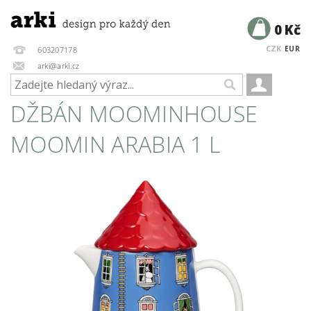
0 Kč
CZK
EUR
603207178
arki@arki.cz
DŽBÁN MOOMINHOUSE
MOOMIN ARABIA 1 L