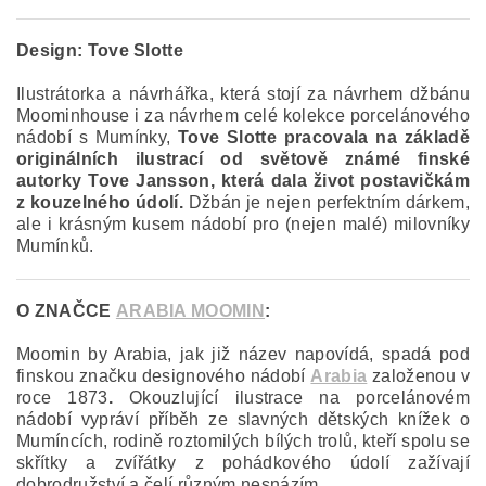
Design:
Tove Slotte
Ilustrátorka a návrhářka, která stojí za návrhem džbánu
Moominhouse i za návrhem celé kolekce porcelánového
nádobí s Mumínky,
Tove Slotte pracovala na základě
originálních ilustrací od světově známé finské
autorky Tove Jansson, která dala život postavičkám
z kouzelného údolí.
Džbán je nejen perfektním dárkem,
ale i krásným kusem nádobí pro (nejen malé) milovníky
Mumínků.
O ZNAČCE
ARABIA MOOMIN
:
Moomin by Arabia, jak již název napovídá, spadá pod
finskou značku designového nádobí
Arabia
založenou v
roce 1873
.
Okouzlující ilustrace na porcelánovém
nádobí vypráví příběh ze slavných dětských knížek o
Mumíncích, rodině roztomilých bílých trolů, kteří spolu se
skřítky a zvířátky z pohádkového údolí zažívají
dobrodružství a čelí různým nesnázím.