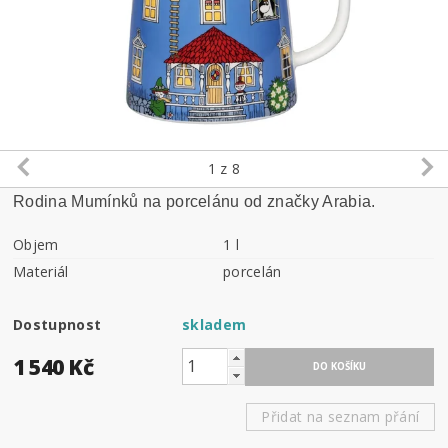
1
z 8
Rodina Mumínků na porcelánu od značky Arabia.
Objem
1 l
Materiál
porcelán
Dostupnost
skladem
1 540 Kč
Přidat na seznam přání