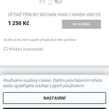
DĚTSKÉ PŘÍBORY MOOMIN FAMILY ARABIA WINTER
1 250 Kč
Buďte první, kdo napíše příspěvek k této položce.
Přidat komentář
OBCHODNÍ PODMÍNKY
|
PLATBA
|
DOPRAVA
|
KOLEKCE IITTALA
Používáme soubory cookie. Dalším procházením tohoto
|
KOLEKCE STELTON
|
DISTRIBUCE IITTALA
|
REKLAMACE/ODSTOUPENÍ
|
VŠE O NÁKUPU
|
KDO JSME
|
webu vyjadřujete souhlas s jejich používáním.
KONTAKT
NASTAVENÍ
2026 ©
arki.cz
, všechna práva vyhrazena