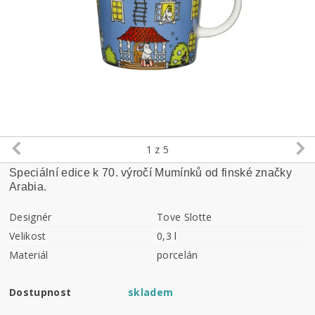
1
z 5
Speciální edice k 70. výročí Mumínků od finské značky
Arabia.
Designér
Tove Slotte
Velikost
0,3 l
Materiál
porcelán
Dostupnost
skladem