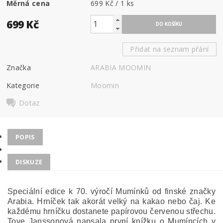
Měrná cena
699 Kč / 1 ks
699 Kč
Přidat na seznam přání
Značka
ARABIA MOOMIN
Kategorie
Moomin
Dotaz
POPIS
DISKUZE
Speciální edice k 70. výročí Mumínků od finské značky
Arabia. Hrníček tak akorát velký na kakao nebo čaj. Ke
každému hrníčku dostanete papírovou červenou střechu.
Tove Janssonová napsala první knížku o Mumíncích v