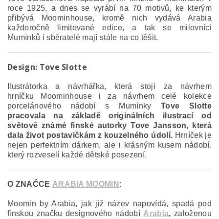
roce 1925, a dnes se vyrábí na 70 motivů, ke kterým
přibývá Moominhouse, kromě nich vydává Arabia
každoročně limitované edice, a tak se milovníci
Mumínků i sběratelé mají stále na co těšit.
Design:
Tove Slotte
Ilustrátorka a návrhářka, která stojí za návrhem
hrníčku Moominhouse i za návrhem celé kolekce
porcelánového nádobí s Mumínky
Tove Slotte
pracovala na základě originálních ilustrací od
světově známé finské autorky Tove Jansson, která
dala život postavičkám z kouzelného údolí.
Hrníček je
nejen perfektním dárkem, ale i krásným kusem nádobí,
který rozveselí každé dětské posezení.
O ZNAČCE
ARABIA MOOMIN
:
Moomin by Arabia, jak již název napovídá, spadá pod
finskou značku designového nádobí
Arabia
,
založenou