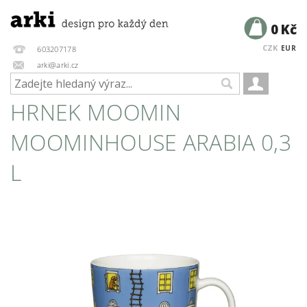
0 Kč
CZK
EUR
603207178
arki@arki.cz
HRNEK MOOMIN
MOOMINHOUSE ARABIA 0,3
L