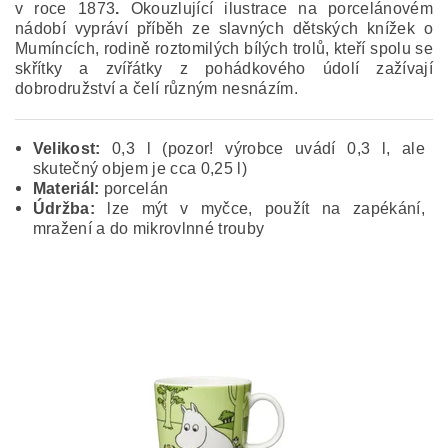
v roce 1873
.
Okouzlující ilustrace na porcelánovém
nádobí vypráví příběh ze slavných dětských knížek o
Mumíncích, rodině roztomilých bílých trolů, kteří spolu se
skřítky a zvířátky z pohádkového údolí zažívají
dobrodružství a čelí různým nesnázím.
Velikost:
0,3 l (pozor! výrobce uvádí 0,3 l, ale
skutečný objem je cca 0,25 l)
Materiál:
porcelán
Údržba:
lze mýt v myčce, použít na zapékání,
mražení a do mikrovlnné trouby