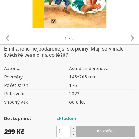
1
z 4
Emil a jeho nejpodařenější skopičiny. Mají se v malé
švédské vesnici na co těšit?
Autorka
Astrid Lindgrenová
Rozměry
145x205 mm
Počet stran
176
Rok vydání
2022
Vhodný věk
od 8 let
Dostupnost
skladem
299 Kč