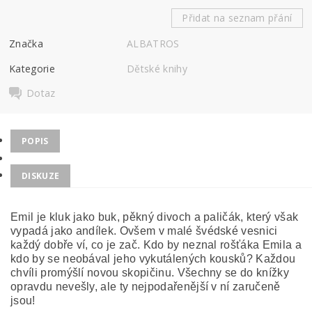
Přidat na seznam přání
Značka
ALBATROS
Kategorie
Dětské knihy
Dotaz
POPIS
DISKUZE
Emil je kluk jako buk, pěkný divoch a paličák, který však
vypadá jako andílek. Ovšem v malé švédské vesnici
každý dobře ví, co je zač. Kdo by neznal rošťáka Emila a
kdo by se neobával jeho vykutálených kousků? Každou
chvíli promýšlí novou skopičinu. Všechny se do knížky
opravdu nevešly, ale ty nejpodařenější v ní zaručeně
jsou!