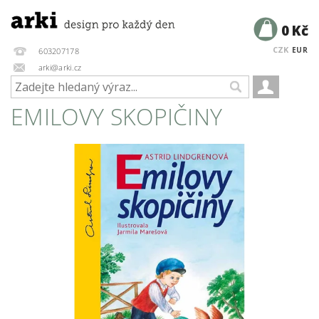
0 Kč
CZK
EUR
603207178
arki@arki.cz
EMILOVY SKOPIČINY