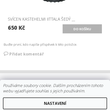
SVÍCEN KASTEHELMI IITTALA ŠEDÝ __
650 Kč
Buďte první, kdo napíše příspěvek k této položce.
Přidat komentář
OBCHODNÍ PODMÍNKY
|
PLATBA
|
DOPRAVA
|
KOLEKCE IITTALA
Používáme soubory cookie. Dalším procházením tohoto
|
KOLEKCE STELTON
|
DISTRIBUCE IITTALA
|
REKLAMACE/ODSTOUPENÍ
|
VŠE O NÁKUPU
|
KDO JSME
|
webu vyjadřujete souhlas s jejich používáním.
KONTAKT
NASTAVENÍ
2026 ©
arki.cz
, všechna práva vyhrazena