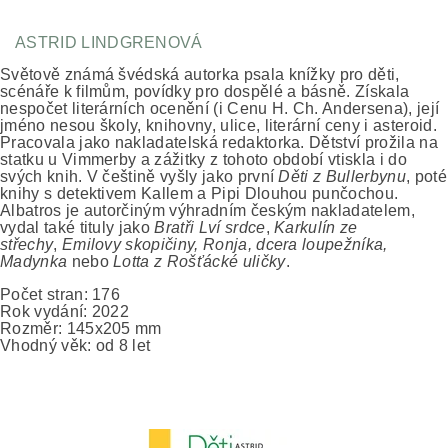
ASTRID LINDGRENOVÁ
Světově známá švédská autorka psala knížky pro děti,
scénáře k filmům, povídky pro dospělé a básně. Získala
nespočet literárních ocenění (i Cenu H. Ch. Andersena), její
jméno nesou školy, knihovny, ulice, literární ceny i asteroid.
Pracovala jako nakladatelská redaktorka. Dětství prožila na
statku u Vimmerby a zážitky z tohoto období vtiskla i do
svých knih. V češtině vyšly jako první
Děti z Bullerbynu
, poté
knihy s detektivem Kallem a Pipi Dlouhou punčochou.
Albatros je autorčiným výhradním českým nakladatelem,
vydal také tituly jako
Bratři Lví srdce
,
Karkulín ze
střechy
,
Emilovy skopičiny, Ronja, dcera loupežníka,
Madynka
nebo
Lotta z Rošťácké uličky
.
Počet stran: 176
Rok vydání: 2022
Rozměr:
145x205 mm
Vhodný věk: od 8 let