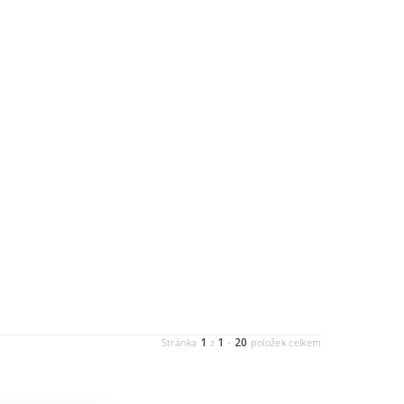
1
1
20
Stránka
z
-
položek celkem