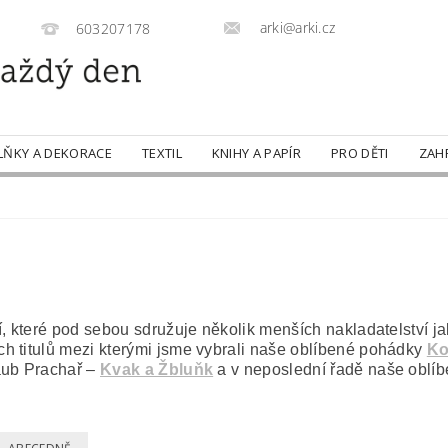
arki@arki.cz
603207178
LŇKY A DEKORACE
TEXTIL
KNIHY A PAPÍR
PRO DĚTI
ZAH
í, které pod sebou sdružuje několik menších nakladatelství j
ch titulů mezi kterými jsme vybrali naše oblíbené pohádky
Ko
aub Prachař –
Kvak a Žbluňk
a v neposlední řadě naše oblí