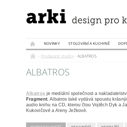
NOVINKY
STOLOVÁNÍ A KUCHYNĚ
DOP
PRODÁVANÉ ZNAČKY
DOBROTY
Prodávané značky
ALBATROS
ALBATROS
Albatros
je mediální společnost a nakladatelstv
Fragment
. Albatros také vydává spoustu krásný
audio knihu na CD, kterou čtou Vojtěch Dyk a J
Kukovičové a Aleny Ježkové.