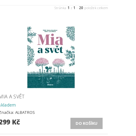
1
1
20
Stránka
z
-
položek celkem
MIA A SVĚT
skladem
Značka:
ALBATROS
299 Kč