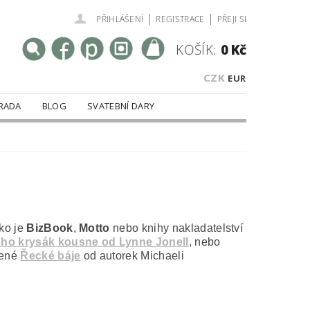
|
|
PŘIHLÁŠENÍ
REGISTRACE
PŘEJI SI
KOŠÍK:
0 Kč
CZK
EUR
RADA
BLOG
SVATEBNÍ DARY
ako je
BizBook
,
Motto
nebo knihy nakladatelství
ho krysák kousne od Lynne Jonell
, nebo
bené
Řecké báje
od autorek Michaeli