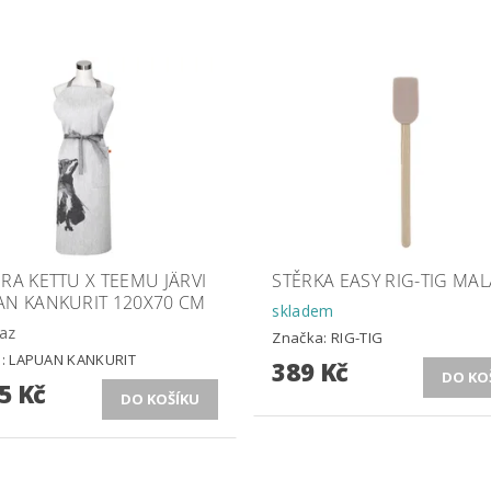
RA KETTU X TEEMU JÄRVI
STĚRKA EASY RIG-TIG MAL
AN KANKURIT 120X70 CM
skladem
az
Značka:
RIG-TIG
a:
LAPUAN KANKURIT
389 Kč
5 Kč