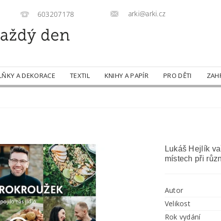
arki@arki.cz
603207178
LŇKY A DEKORACE
TEXTIL
KNIHY A PAPÍR
PRO DĚTI
ZAH
Lukáš Hejlík va
místech při růz
Autor
Velikost
Rok vydání