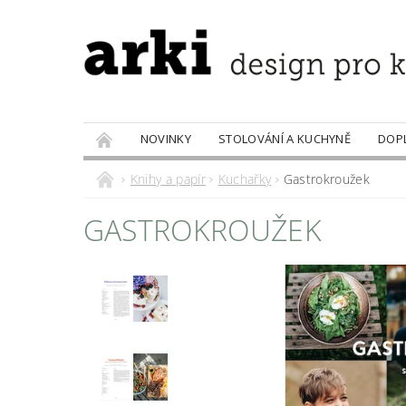
NOVINKY
STOLOVÁNÍ A KUCHYNĚ
DOP
PRODÁVANÉ ZNAČKY
DOBROTY
Knihy a papír
Kuchařky
Gastrokroužek
GASTROKROUŽEK