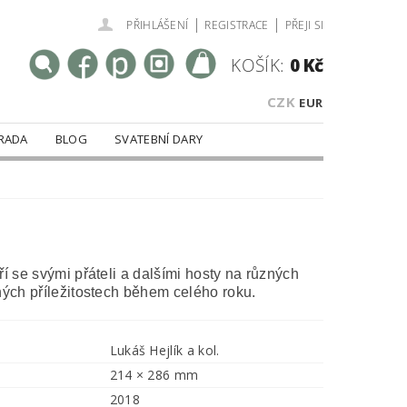
|
|
PŘIHLÁŠENÍ
REGISTRACE
PŘEJI SI
KOŠÍK:
0 Kč
CZK
EUR
RADA
BLOG
SVATEBNÍ DARY
ří se svými přáteli a dalšími hosty na různých
ných příležitostech během celého roku.
Lukáš Hejlík a kol.
214 × 286 mm
2018