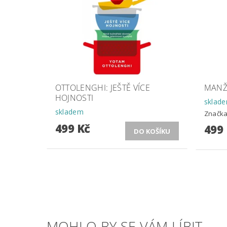
OTTOLENGHI: JEŠTĚ VÍCE
MANŽ
HOJNOSTI
sklad
skladem
Značk
499 Kč
499
MOHLO BY SE VÁM LÍBIT