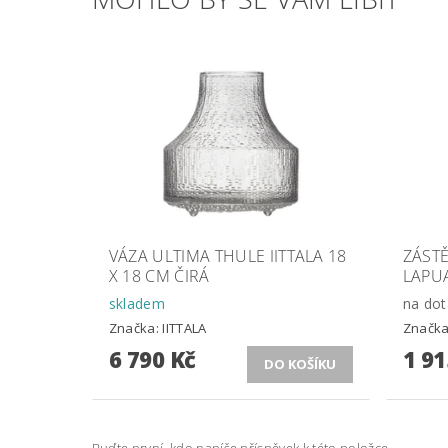
VÁZA ULTIMA THULE IITTALA 18
ZÁSTĚ
X 18 CM ČIRÁ
LAPU
skladem
na dot
Značka:
IITTALA
Značk
6 790 Kč
1 91
Buďte první, kdo napíše příspěvek k této položce.