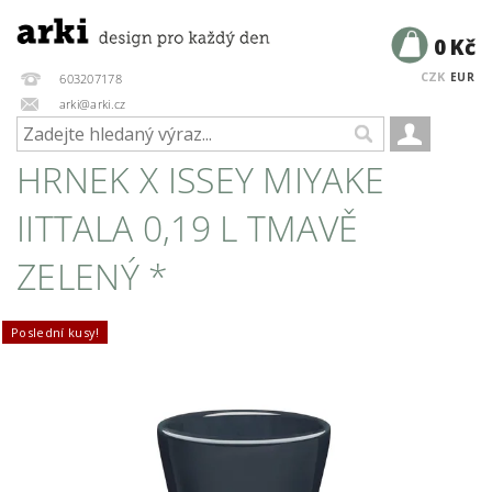
0 Kč
CZK
EUR
603207178
arki@arki.cz
HRNEK X ISSEY MIYAKE
IITTALA 0,19 L TMAVĚ
ZELENÝ *
Poslední kusy!