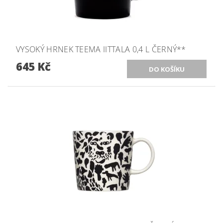
VYSOKÝ HRNEK TEEMA IITTALA 0,4 L ČERNÝ**
645 Kč