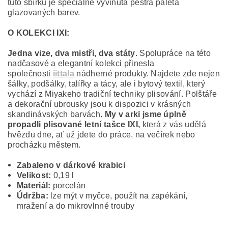
tuto sbírku je speciálně vyvinutá pestrá paleta
glazovaných barev.
O KOLEKCI IXI:
Jedna vize, dva mistři, dva státy
. Spolupráce na této
nadčasové a elegantní kolekci přinesla
společnosti
iittala
nádherné produkty. Najdete zde nejen
šálky, podšálky, talířky a tácy, ale i bytový textil, který
vychází z Miyakeho tradiční techniky plisování. Polštáře
a dekorační ubrousky jsou k dispozici v krásných
skandinávských barvách.
My v arki jsme úplně
propadli plisované letní tašce IXI,
která z vás udělá
hvězdu dne, ať už jdete do práce, na večírek nebo
procházku městem.
Zabaleno v dárkové krabici
Velikost:
0,19 l
Materiál:
porcelán
Údržba:
lze mýt v myčce, použít na zapékání,
mražení a do mikrovlnné trouby