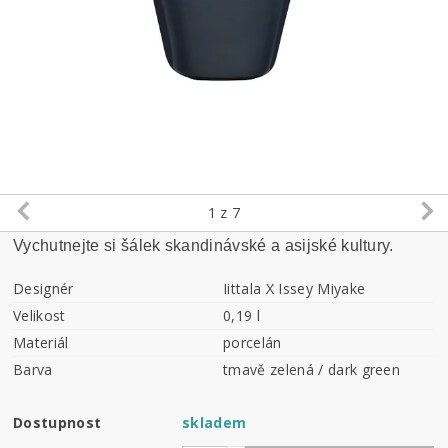
1
z 7
Vychutnejte si šálek skandinávské a asijské kultury.
Designér
Iittala X Issey Miyake
Velikost
0,19 l
Materiál
porcelán
Barva
tmavě zelená / dark green
Dostupnost
skladem