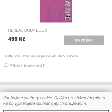
HERBAL BODY BOOK
499 Kč
Buďte první, kdo napíše příspěvek k této položce.
Přidat komentář
OBCHODNÍ PODMÍNKY
|
PLATBA
|
DOPRAVA
|
KOLEKCE IITTALA
Používáme soubory cookie. Dalším procházením tohoto
|
KOLEKCE STELTON
|
DISTRIBUCE IITTALA
|
REKLAMACE/ODSTOUPENÍ
|
VŠE O NÁKUPU
|
KDO JSME
|
webu vyjadřujete souhlas s jejich používáním.
KONTAKT