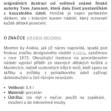
originálních ilustrací od světově známé finské
autorky Tove Jansson, která dala život postavičkám
z kouzelného údolí.
Hrníček je nejen perfektním
dárkem, ale i krásným kusem nádobí, který rozveselí
každé dětské posezení.
O ZNAČCE
ARABIA MOOMIN
:
Moomin by Arabia, jak již název napovídá, spadá pod
finskou značku designového nádobí
Arabia
,
založenou
v roce 1873
.
Okouzlující ilustrace na porcelánovém
nádobí vypráví příběh ze slavných dětských knížek o
Mumíncích, rodině roztomilých bílých trolů, kteří spolu se
skřítky a zvířátky z pohádkového údolí zažívají
dobrodružství a čelí různým nesnázím.
Velikost:
0,4 l
Materiál:
porcelán
Údržba:
lze mýt v myčce, použít na zapékání,
mražení a do mikrovlnné trouby