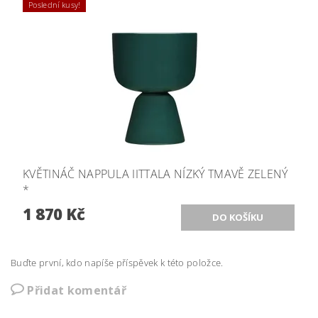
Poslední kusy!
KVĚTINÁČ NAPPULA IITTALA NÍZKÝ TMAVĚ ZELENÝ
*
1 870 Kč
Buďte první, kdo napíše příspěvek k této položce.
Přidat komentář