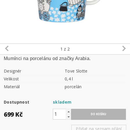
1
z 2
Mumínci na porcelánu od značky Arabia.
Designér
Tove Slotte
Velikost
0,4 l
Materiál
porcelán
Dostupnost
skladem
699 Kč
Přidat na seznam přání