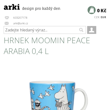
0 Kč
CZK
EUR
603207178
arki@arki.cz
HRNEK MOOMIN PEACE
ARABIA 0,4 L