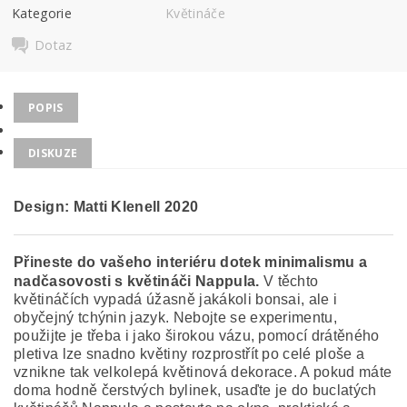
Kategorie
Květináče
Dotaz
POPIS
DISKUZE
Design: Matti Klenell
2020
Přineste do vašeho interiéru dotek minimalismu a
nadčasovosti s květináči Nappula.
V těchto
květináčích vypadá úžasně jakákoli bonsai, ale i
obyčejný tchýnin jazyk.
Nebojte se experimentu,
použijte je třeba i jako širokou vázu, pomocí drátěného
pletiva lze snadno květiny rozprostřít po celé ploše a
vznikne tak velkolepá květinová dekorace. A pokud máte
doma hodně čerstvých bylinek, usaďte je do buclatých