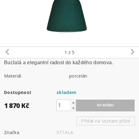
1
z 5
Buclatá a elegantní radost do každého domova.
Materiál
porcelán
Dostupnost
skladem
1 870 Kč
Přidat na seznam přání
Značka
IITTALA