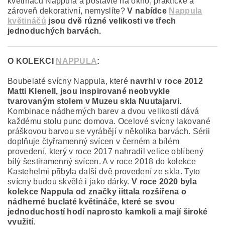
květináčů Nappula a postavte na okno, praktické a
zároveň dekorativní, nemyslíte?
V nabídce
Nappula
květináčů
jsou dvě různé velikosti ve třech
jednoduchých barvách.
O KOLEKCI
NAPPULA
:
Boubelaté svícny Nappula, které
navrhl v roce 2012
Matti Klenell, jsou inspirované neobvykle
tvarovaným stolem v Muzeu skla Nuutajarvi.
Kombinace nádherných barev a dvou velikostí dává
každému stolu punc domova. Ocelové svícny lakované
práškovou barvou se vyrábějí v několika barvách. Sérii
doplňuje čtyřramenný svícen v černém a bílém
provedení, který v roce 2017 nahradil velice oblíbený
bílý šestiramenný svícen. A v roce 2018 do kolekce
Kastehelmi přibyla další dvě provedení ze skla. Tyto
svícny budou skvělé i jako dárky.
V roce 2020 byla
kolekce Nappula od značky iittala rozšířena o
nádherné buclaté květináče, které se svou
jednoduchostí hodí naprosto kamkoli a mají široké
využití.