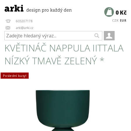
0 Kč
CZK
EUR
603207178
arki@arki.cz
KVĚTINÁČ NAPPULA IITTALA
NÍZKÝ TMAVĚ ZELENÝ *
Poslední kusy!