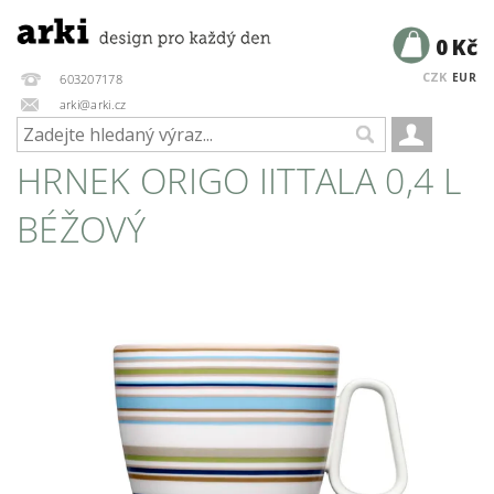
0 Kč
CZK
EUR
603207178
arki@arki.cz
HRNEK ORIGO IITTALA 0,4 L
BÉŽOVÝ