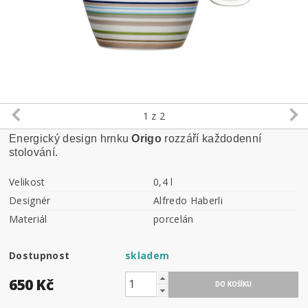
1
z 2
Energický design hrnku
Origo
rozzáří každodenní
stolování.
Velikost
0,4 l
Designér
Alfredo Haberli
Materiál
porcelán
Dostupnost
skladem
650 Kč