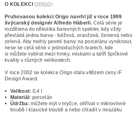
O KOLEKCI
ORIGO
:
Pruhovanou kolekci Origo navrhl již v roce 1999
švýcarský designér Alfredo Häberli.
Celá série je
rozdělena do několika barevných spekter, kdy vždy
převládá jedna barva - béžová, oranžová, červená nebo
zelená. Aby mohly pestré barvy na porcelánu vyniknout,
nese se celá série v jednoduchých tvarech, kde
si můžete vybírat mezi hrnky, miskami a talíři špičkové
kvality v různých velikostech.
V roce 2002 se kolekce Origo stala vítězem ceny iF
Design Award.
Velikost:
0,4 l
Materiál:
porcelán
Údržba:
můžete mýt v myčce, ohřívat v mikrovlnné
troubě i klasické troubě a nebo chladit v mrazáku