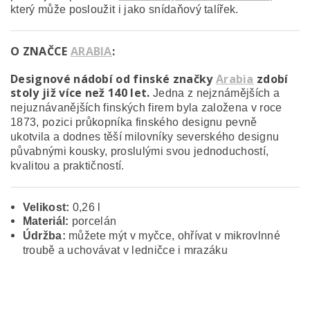
který může posloužit i jako snídaňový talířek.
O ZNAČCE
ARABIA
:
Designové nádobí od finské značky
Arabia
zdobí
stoly již více než 140 let.
Jedna z nejznámějších a
nejuznávanějších finských firem byla založena v roce
1873, pozici průkopníka finského designu pevně
ukotvila a dodnes těší milovníky severského designu
půvabnými kousky, proslulými svou jednoduchostí,
kvalitou a praktičností.
Velikost:
0,26 l
Materiál:
porcelán
Údržba:
můžete mýt v myčce, ohřívat v mikrovlnné
troubě a uchovávat v ledničce i mrazáku