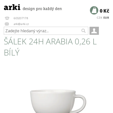
0 Kč
CZK
EUR
603207178
arki@arki.cz
ŠÁLEK 24H ARABIA 0,26 L
BÍLÝ