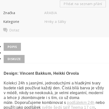
Přidat na seznam přání
Značka
ARABIA
Kategorie
Hrnky a šálky
Dotaz
POPIS
DISKUZE
Design:
Vincent Bakkum, Heikki Orvola
Kolekci 24h s jasnými, jednoduchými a hladkými tvary
budete rádi používat každý den. Čistá bílá barva je vždy
v módě, nikdy se neokouká, je velmi elegantní, moderní
a lehce ji zkombinujete i s tím, co už doma
máte. Doporučujeme kombinovat s
podšálekm 24h
nebo
použít jako podšálek
světle šedý talíř Teema 17 cm
,