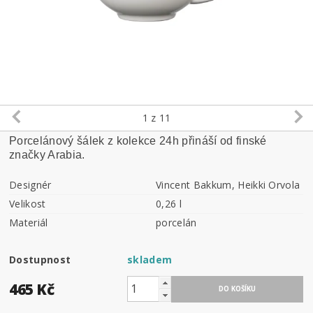
1
z 11
Porcelánový šálek z kolekce 24h přináší od finské
značky Arabia.
Designér
Vincent Bakkum, Heikki Orvola
Velikost
0,26 l
Materiál
porcelán
Dostupnost
skladem
465 Kč