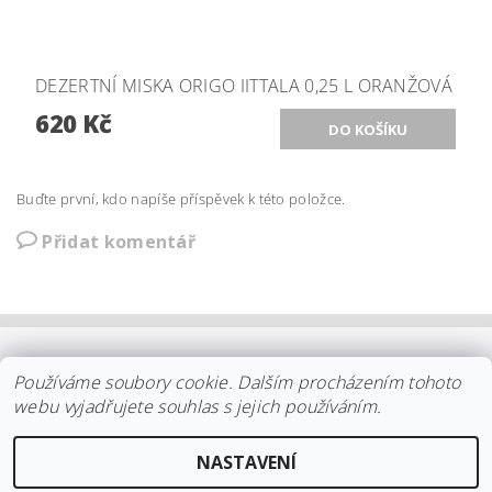
DEZERTNÍ MISKA ORIGO IITTALA 0,25 L ORANŽOVÁ
620 Kč
Buďte první, kdo napíše příspěvek k této položce.
Přidat komentář
OBCHODNÍ PODMÍNKY
|
PLATBA
|
DOPRAVA
|
KOLEKCE IITTALA
Používáme soubory cookie. Dalším procházením tohoto
|
KOLEKCE STELTON
|
DISTRIBUCE IITTALA
|
REKLAMACE/ODSTOUPENÍ
|
VŠE O NÁKUPU
|
KDO JSME
|
webu vyjadřujete souhlas s jejich používáním.
KONTAKT
NASTAVENÍ
2026 ©
arki.cz
, všechna práva vyhrazena