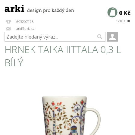
0 Kč
CZK
EUR
603207178
arki@arki.cz
HRNEK TAIKA IITTALA 0,3 L
BÍLÝ