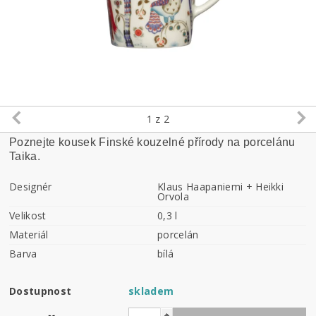
1
z 2
Poznejte kousek Finské kouzelné přírody na porcelánu
Taika.
Designér
Klaus Haapaniemi + Heikki
Orvola
Velikost
0,3 l
Materiál
porcelán
Barva
bílá
Dostupnost
skladem