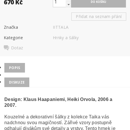
670 Kč
Přidat na seznam přání
Značka
IITTALA
Kategorie
Hrnky a šálky
Dotaz
POPIS
DISKUZE
Design:
Klaus Haapaniemi, Heiki Orvola, 2006 a
2007.
Kouzelné a dekorativní šálky z kolekce Taika vás
nadchnou svou magičností. Zářivé vzory postupně
odhalují divákům své detaily a vrstvy. Tento hrnek je