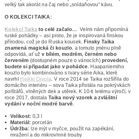
velký tak akorát na čaj nebo „snídaňovou“ kávu.
O KOLEKCI TAIKA:
Kolekcí Taika
to celé začalo…
Velmi nám připomíná
ruské pohádky – asi proto, že je inspirovaná finskou
přírodou, což je do Ruska kousek.
Finsky Taika
znamená magická či kouzlo
, a tomuto jménu plně
odpovídá, ať už
v bílém, modrém, černém nebo
červeném
(dostupném pouze o vánocích)
provedení,
budete si připadat jako v pohádce
. Haapaniemiho
kouzlo bylo kombinováno s tvary série Aika, které
navrhl
Heikki Orvola
. V roce 2014 se Taika rozšířila do
domácího interiéru – sova Taika přistála na pokrývkách
polštářů, vlněných dek a utěrek. K 10-ti letému výročí, v
roce 2017, dostala
Taika nový vzorek a zvláštní
vydání v noční modré barvě
.
Velikost:
0,3 l
Materiál:
porcelán
Údržba:
lze mýt v myčce, použít na zapékání,
mražení a do mikrovlnné trouby