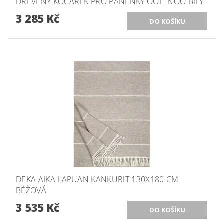
DŘEVĚNÝ KOČÁREK PRO PANENKY OOH NOO BÍLÝ
3 285 Kč
DEKA AIKA LAPUAN KANKURIT 130X180 CM
BÉŽOVÁ
3 535 Kč