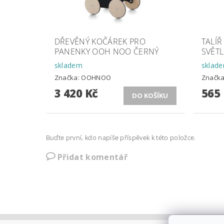
DŘEVĚNÝ KOČÁREK PRO
TALÍŘ
PANENKY OOH NOO ČERNÝ
SVĚTL
skladem
sklad
Značka:
OOHNOO
Značk
3 420 Kč
565
Buďte první, kdo napíše příspěvek k této položce.
Přidat komentář