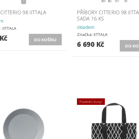
 CITTERIO 98 IITTALA
PŘÍBORY CITTERIO 98 IITT
SADA 16 KS
em
skladem
a:
IITTALA
Značka:
IITTALA
 Kč
6 690 Kč
Poslední kusy!