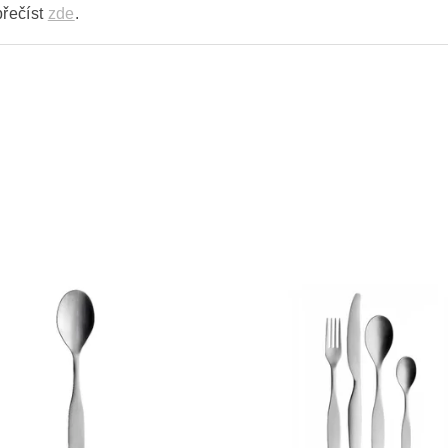
přečíst
zde
.