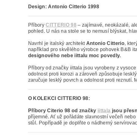
Design:
Antonio Citterio 1998
Příbory
CITTERIO 98
– zajímavé, neokázalé, ale
pohled. U nás na stole se to nemusí blýskat, hla
Navrhl je italský architekt
Antonio Citterio
, kte
například pro skvělého výrobce pohovek B&B it
designového nebe iittalu moc povedly.
Příbory od značky iittala jsou vyrobeny z vysoce
odolnost proti korozi a zároveň způsobuje leskl
zaručuje lesklý povrch a odolnost proti reznutí
O KOLEKCI CITTERIO 98:
Příbory Citerio 98 od značky
iittala
jsou přesn
příjemné. Ať už pořádáte slavnostní večeři nebo 
stůl. Popřípadě je doplňte o nádherný servírovací