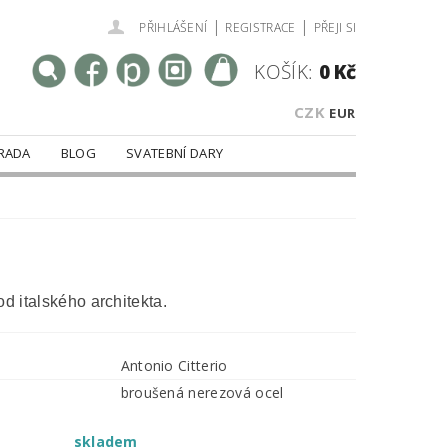
|
|
PŘIHLÁŠENÍ
REGISTRACE
PŘEJI SI
KOŠÍK:
0 Kč
CZK
EUR
RADA
BLOG
SVATEBNÍ DARY
od italského architekta.
Antonio Citterio
broušená nerezová ocel
skladem