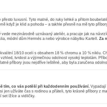
 přesto luxusní. Tyto matné, do ruky lehké a přitom boubelat
vně když je klid a pohoda – a takhle přesně na mě tyto příbory
rý vede mezinárodně uznávaný ateliér, a pracuje jak na návrz
alia, módní dům Hermés a nebo výrobce nábytku Kartell.
Za n
 kvalitní 18/10 oceli s obsahem 18 % chromu a 10 % niklu. Chr
ý vzhled, tvrdost a výjimečnou odolnost vysoký teplotám. Pří
. Matné příbory jsou nejdříve leštěné, aby byla zaručena odol
ě tím, co vás potěší při každodenním používání.
Vypadají 
si jen užíváte čas s rodinou a přáteli, tyto krásné příbory z
 set lžíce a vidličky.