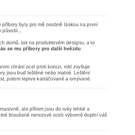
é příbory byly pro mě osobně láskou na první
 působí...
ích domů, tak na produktovém designu, a to
ás se mu příbory pro další hvězdu
om chrání ocel proti korozi, nikl zvyšuje
bory jsou buď leštěné nebo matné. Leštění
nost, potom teprve kartáčované a omývané.
masivně, ale přitom jsou do ruky lehké a
 matné broušené nerezové oceli výborně doplní váš