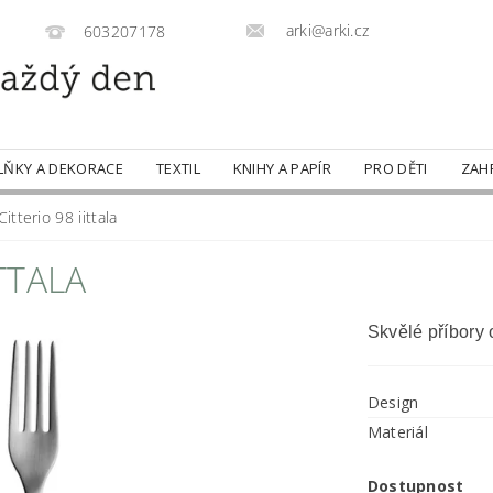
arki@arki.cz
603207178
LŇKY A DEKORACE
TEXTIL
KNIHY A PAPÍR
PRO DĚTI
ZAH
Citterio 98 iittala
ITTALA
Skvělé příbory 
Design
Materiál
Dostupnost