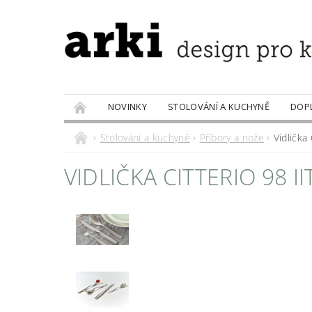
NOVINKY
STOLOVÁNÍ A KUCHYNĚ
DOP
PRODÁVANÉ ZNAČKY
DOBROTY
Stolování a kuchyně
Příbory a nože
Vidlička 
VIDLIČKA CITTERIO 98 I