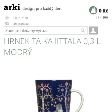
0 Kč
CZK
EUR
603207178
arki@arki.cz
HRNEK TAIKA IITTALA 0,3 L
MODRÝ