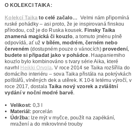
O KOLEKCI TAIKA:
Kolekcí Taika
to celé začalo…
Velmi nám připomíná
ruské pohádky – asi proto, že je inspirovaná finskou
přírodou, což je do Ruska kousek.
Finsky Taika
znamená magická či kouzlo
, a tomuto jménu plně
odpovídá, ať už
v bílém, modrém, černém nebo
červeném
(dostupném pouze o vánocích)
provedení,
budete si připadat jako v pohádce
. Haapaniemiho
kouzlo bylo kombinováno s tvary série Aika, které
navrhl
Heikki Orvola
. V roce 2014 se Taika rozšířila do
domácího interiéru – sova Taika přistála na pokrývkách
polštářů, vlněných dek a utěrek. K 10-ti letému výročí, v
roce 2017, dostala
Taika nový vzorek a zvláštní
vydání v noční modré barvě
.
Velikost:
0,3 l
Materiál:
porcelán
Údržba:
lze mýt v myčce, použít na zapékání,
mražení a do mikrovlnné trouby