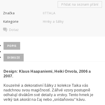
Přidat na seznam přání
Značka
IITTALA
Kategorie
Hrnky a šálky
Dotaz
POPIS
DISKUZE
Design:
Klaus Haapaniemi, Heiki Orvola, 2006 a
2007.
Kouzelné a dekorativní šálky z kolekce Taika vás
nadchnou svou magičností. Zářivé vzory postupně
odhalují divákům své detaily a vrstvy. Tento hrnek je
velký tak akorát na čaj nebo „snídaňovou“ kávu.