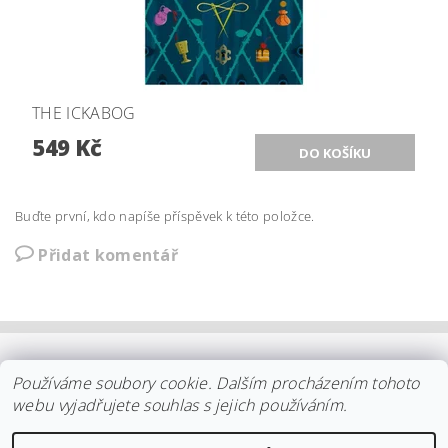
THE ICKABOG
549 Kč
Buďte první, kdo napíše příspěvek k této položce.
Přidat komentář
OBCHODNÍ PODMÍNKY
|
PLATBA
|
DOPRAVA
|
KOLEKCE IITTALA
Používáme soubory cookie. Dalším procházením tohoto
|
KOLEKCE STELTON
|
DISTRIBUCE IITTALA
|
REKLAMACE/ODSTOUPENÍ
|
VŠE O NÁKUPU
|
KDO JSME
|
webu vyjadřujete souhlas s jejich používáním.
KONTAKT